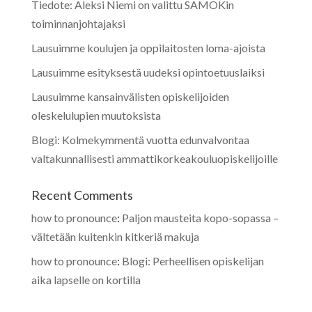
Tiedote: Aleksi Niemi on valittu SAMOKin
toiminnanjohtajaksi
Lausuimme koulujen ja oppilaitosten loma-ajoista
Lausuimme esityksestä uudeksi opintoetuuslaiksi
Lausuimme kansainvälisten opiskelijoiden
oleskelulupien muutoksista
Blogi: Kolmekymmentä vuotta edunvalvontaa
valtakunnallisesti ammattikorkeakouluopiskelijoille
Recent Comments
how to pronounce
:
Paljon mausteita kopo-sopassa –
vältetään kuitenkin kitkeriä makuja
how to pronounce
:
Blogi: Perheellisen opiskelijan
aika lapselle on kortilla