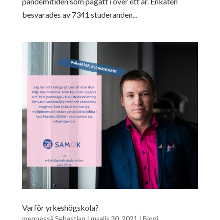
pandemitiden som pågått i över ett år. Enkäten
besvarades av 7341 studeranden...
Varför yrkeshögskola?
mennessä
Sebastian
|
maalis 30, 2021
|
Blogi