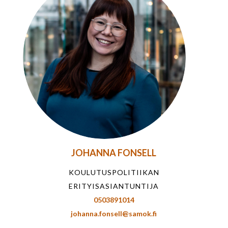
JOHANNA FONSELL
KOULUTUSPOLITIIKAN
ERITYISASIANTUNTIJA
0503891014
johanna.fonsell@samok.fi