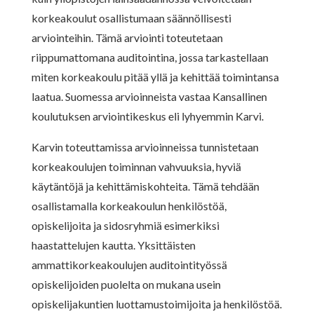
korkeakoulut osallistumaan säännöllisesti
arviointeihin. Tämä arviointi toteutetaan
riippumattomana auditointina, jossa tarkastellaan
miten korkeakoulu pitää yllä ja kehittää toimintansa
laatua. Suomessa arvioinneista vastaa Kansallinen
koulutuksen arviointikeskus eli lyhyemmin Karvi.
Karvin toteuttamissa arvioinneissa tunnistetaan
korkeakoulujen toiminnan vahvuuksia, hyviä
käytäntöjä ja kehittämiskohteita. Tämä tehdään
osallistamalla korkeakoulun henkilöstöä,
opiskelijoita ja sidosryhmiä esimerkiksi
haastattelujen kautta. Yksittäisten
ammattikorkeakoulujen auditointityössä
opiskelijoiden puolelta on mukana usein
opiskelijakuntien luottamustoimijoita ja henkilöstöä.