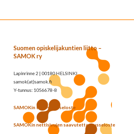
Suomen opiskelijakuntien liitto –
SAMOK ry
Lapinrinne 2 | 00180 HELSINKI
samok(at)samok.fi
Y-tunnus: 1056678-8
SAMOKin tietosuojaseloste
SAMOKin nettisivujen saavutettavuusseloste