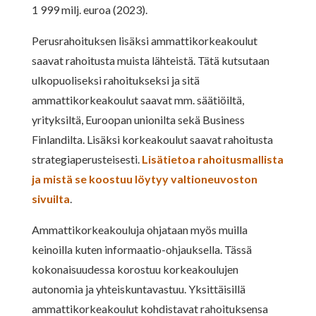
1 999 milj. euroa (2023).
Perusrahoituksen lisäksi ammattikorkeakoulut
saavat rahoitusta muista lähteistä. Tätä kutsutaan
ulkopuoliseksi rahoitukseksi ja sitä
ammattikorkeakoulut saavat mm. säätiöiltä,
yrityksiltä, Euroopan unionilta sekä Business
Finlandilta. Lisäksi korkeakoulut saavat rahoitusta
strategiaperusteisesti.
Lisätietoa rahoitusmallista
ja mistä se koostuu löytyy valtioneuvoston
sivuilta
.
Ammattikorkeakouluja ohjataan myös muilla
keinoilla kuten informaatio-ohjauksella. Tässä
kokonaisuudessa korostuu korkeakoulujen
autonomia ja yhteiskuntavastuu. Yksittäisillä
ammattikorkeakoulut kohdistavat rahoituksensa