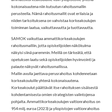
kokonaisuutena niin kutsutun rahoitusmallin
perusteella. Nämä rahoitusmallit ovat erilaisia ja
niiden tarkoituksena on vahvistaa korkeakoulujen
toiminnan laatua, vaikuttavuutta ja tuottavuutta.
SAMOK vaikuttaa ammattikorkeakoulujen
rahoitusmalliin, jotta opiskelijoiden näkökulma
näkyisi siinä paremmin. Meillä on tärkeätä, että
opetuksen laatu sekä opiskelijoiden hyvinvointi ja
palaute näkyvät rahoitusmallissa.
Mallin avulla jaettava perusrahoitus kohdennetaan
korkeakouluille yhtenä kokonaisuutena.
Korkeakoulut päättävät itse rahoituksen sisäisestä
kohdentamisesta omien strategisten valintojensa
pohjalta. Ammattikorkeakoulujen valtionrahoitus on
954 milj. euroa (2023) ja yliopistojen valtionrahoitus