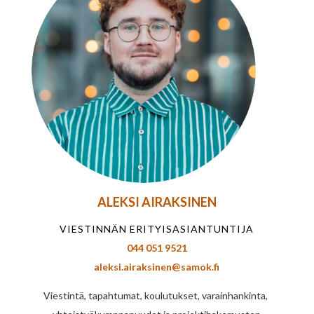
ALEKSI AIRAKSINEN
VIESTINNÄN ERITYISASIANTUNTIJA
044 051 9521
aleksi.airaksinen@samok.fi
Viestintä, tapahtumat, koulutukset, varainhankinta,