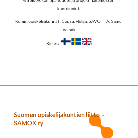
yhteistyökumppanuudet ja projektihakemusten
koordinointi
Kummiopiskelijakunnat: Copsa, Helga, SAVOTTA, Samo,
Vamok
Kielet:
Suomen opiskelijakuntien liitto –
SAMOK ry