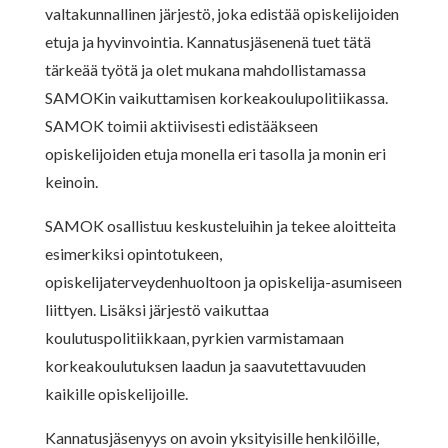
valtakunnallinen järjestö, joka edistää opiskelijoiden
etuja ja hyvinvointia. Kannatusjäsenenä tuet tätä
tärkeää työtä ja olet mukana mahdollistamassa
SAMOKin vaikuttamisen korkeakoulupolitiikassa.
SAMOK toimii aktiivisesti edistääkseen
opiskelijoiden etuja monella eri tasolla ja monin eri
keinoin.
SAMOK osallistuu keskusteluihin ja tekee aloitteita
esimerkiksi opintotukeen,
opiskelijaterveydenhuoltoon ja opiskelija-asumiseen
liittyen. Lisäksi järjestö vaikuttaa
koulutuspolitiikkaan, pyrkien varmistamaan
korkeakoulutuksen laadun ja saavutettavuuden
kaikille opiskelijoille.
Kannatusjäsenyys on avoin yksityisille henkilöille,