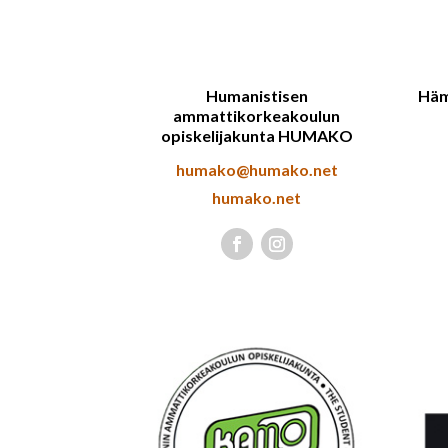
Humanistisen
Häm
ammattikorkeakoulun
opiskelijakunta HUMAKO
humako@humako.net
humako.net