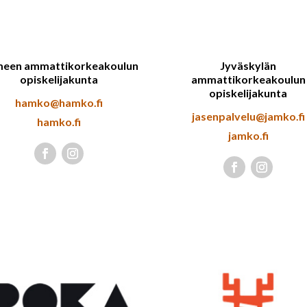
een ammattikorkeakoulun
Jyväskylän
opiskelijakunta
ammattikorkeakoulun
opiskelijakunta
hamko@hamko.fi
jasenpalvelu@jamko.fi
hamko.fi
jamko.fi