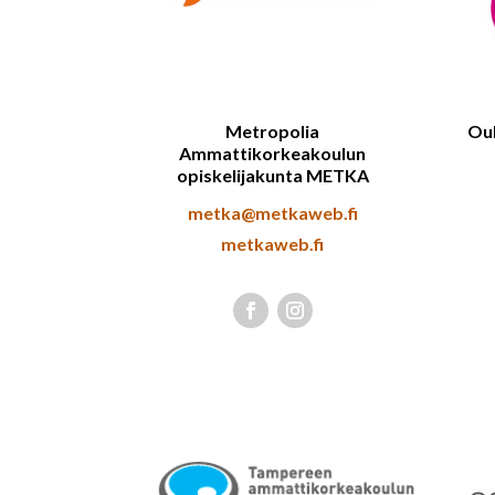
Metropolia
Ou
Ammattikorkeakoulun
opiskelijakunta METKA
metka@metkaweb.fi
metkaweb.fi