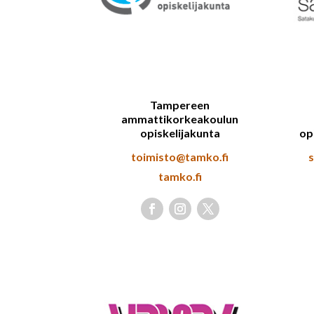
Tampereen
ammattikorkeakoulun
opiskelijakunta
op
toimisto@tamko.fi
tamko.fi