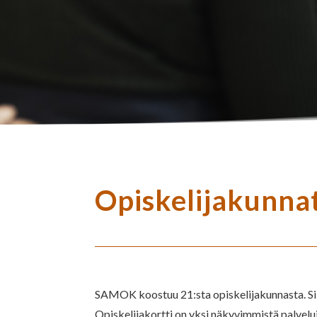
Opiskelijakunna
SAMOK koostuu 21:sta opiskelijakunnasta. Sii
Opiskelijakortti on yksi näkyvimmistä palvelui