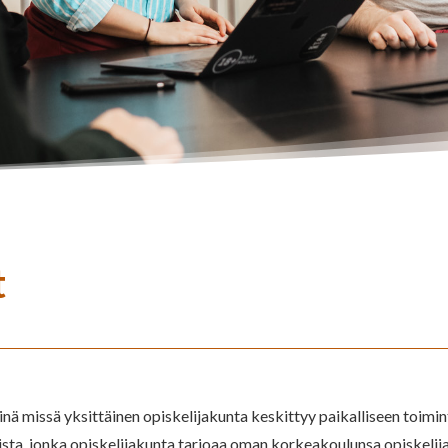
t
nä missä yksittäinen opiskelijakunta keskittyy paikalliseen toimi
sta, jonka opiskelijakunta tarjoaa oman korkeakoulunsa opiskelija