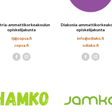
tria-ammattikorkeakoulun
Diakonia-ammattikorkeako
opiskelijakunta
opiskelijakunta
tj@copsa.fi
info@odiako.fi
copsa.fi
odiako.fi