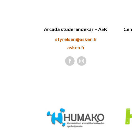
Arcada studerandekår – ASK
Cen
styrelsen@asken.fi
asken.fi