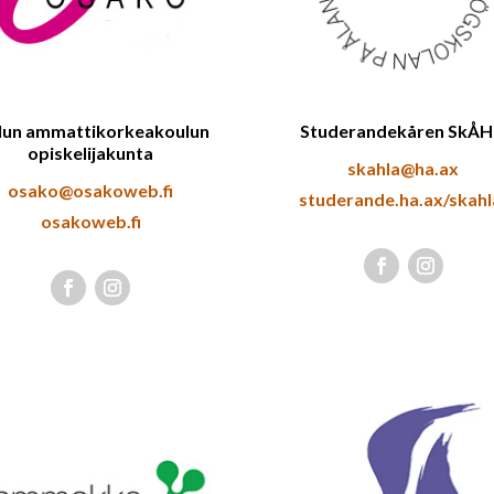
lun ammattikorkeakoulun
Studerandekåren SkÅH
opiskelijakunta
skahla@ha.ax
osako@osakoweb.fi
studerande.ha.ax/skahl
osakoweb.fi