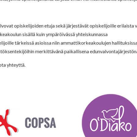
alvovat opiskelijoiden etuja sekä järjestävät opiskelijoille erilaist
keakoulun sisällä kuin ympäröivässä yhteiskunnassa
lijoille tärkeissä asioissa niin ammattikorkeakoulujen hallituksiss
töksentekijöihin merkittävänä paikallisena edunvalvontajärjestön
ta yhteyttä.