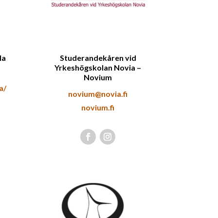
la
Studerandekåren vid
Yrkeshögskolan Novia –
Novium
a/
novium@novia.fi
novium.fi