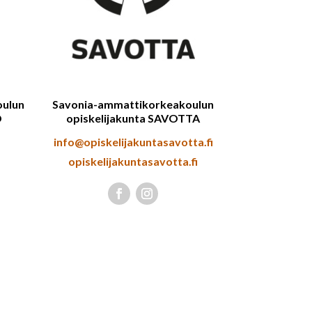
oulun
Savonia-ammattikorkeakoulun
O
opiskelijakunta SAVOTTA
info@opiskelijakuntasavotta.fi
opiskelijakuntasavotta.fi