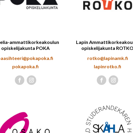
elia-ammattikorkeakoulun
Lapin Ammattikorkeakou
opiskelijakunta POKA
opiskelijakunta ROTK
paasihteeri@pokapoka.fi
rotko@lapinamk.fi
pokapoka.fi
lapinrotko.fi