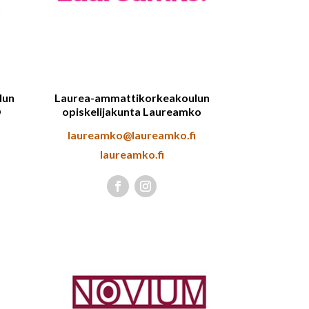
lun
Laurea-ammattikorkeakoulun
O
opiskelijakunta Laureamko
laureamko@laureamko.fi
laureamko.fi