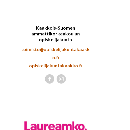
Kaakkois-Suomen
ammattikorkeakoulun
opiskelijakunta
toimisto@opiskelijakuntakaakk
o.fi
opiskelijakuntakaakko.fi