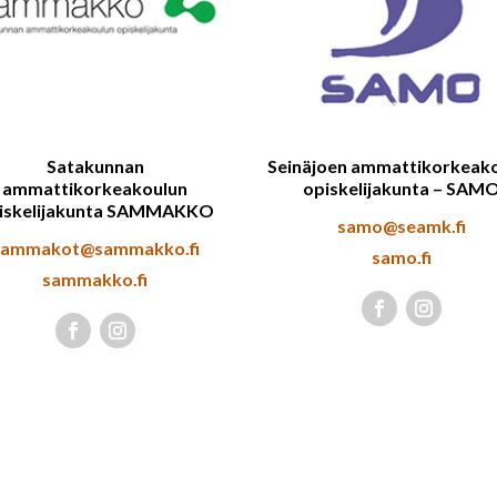
Satakunnan
Seinäjoen ammattikorkeak
ammattikorkeakoulun
opiskelijakunta – SAM
iskelijakunta SAMMAKKO
samo@seamk.fi
sammakot@sammakko.fi
samo.fi
sammakko.fi