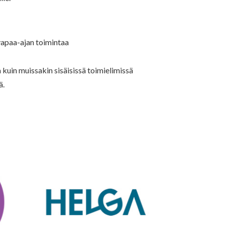
a vapaa-ajan toimintaa
a kuin muissakin sisäisissä toimielimissä
ä.