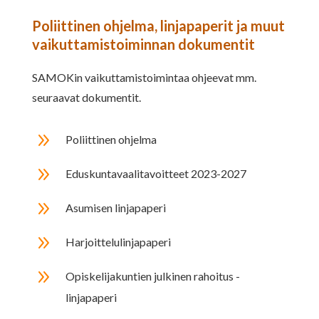
Poliittinen ohjelma, linjapaperit ja muut
vaikuttamistoiminnan dokumentit
SAMOKin vaikuttamistoimintaa ohjeevat mm.
seuraavat dokumentit.
9
Poliittinen ohjelma
9
Eduskuntavaalitavoitteet 2023-2027
9
Asumisen linjapaperi
9
Harjoittelulinjapaperi
9
Opiskelijakuntien julkinen rahoitus -
linjapaperi