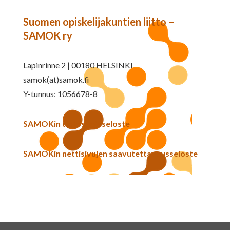
Suomen opiskelijakuntien liitto –
SAMOK ry
Lapinrinne 2 | 00180 HELSINKI
samok(at)samok.fi
Y-tunnus: 1056678-8
SAMOKin tietosuojaseloste
SAMOKin nettisivujen saavutettavuusseloste