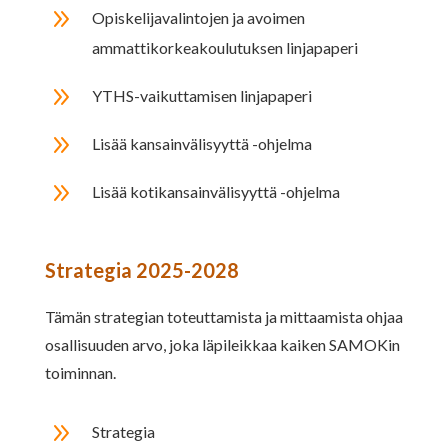
9
Opiskelijavalintojen ja avoimen
ammattikorkeakoulutuksen linjapaperi
9
YTHS-vaikuttamisen linjapaperi
9
Lisää kansainvälisyyttä -ohjelma
9
Lisää kotikansainvälisyyttä -ohjelma
Strategia 2025-2028
Tämän strategian toteuttamista ja mittaamista ohjaa
osallisuuden arvo, joka läpileikkaa kaiken SAMOKin
toiminnan.
9
Strategia