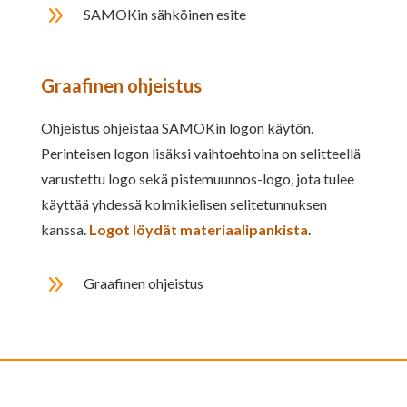
9
SAMOKin sähköinen esite
Graafinen ohjeistus
Ohjeistus ohjeistaa SAMOKin logon käytön.
Perinteisen logon lisäksi vaihtoehtoina on selitteellä
varustettu logo sekä pistemuunnos-logo, jota tulee
käyttää yhdessä kolmikielisen selitetunnuksen
kanssa.
Logot löydät materiaalipankista
.
9
Graafinen ohjeistus