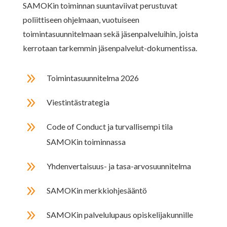
SAMOKin toiminnan suuntaviivat perustuvat
poliittiseen ohjelmaan, vuotuiseen
toimintasuunnitelmaan sekä jäsenpalveluihin, joista
kerrotaan tarkemmin jäsenpalvelut-dokumentissa.
9
Toimintasuunnitelma 2026
9
Viestintästrategia
9
Code of Conduct ja turvallisempi tila
SAMOKin toiminnassa
9
Yhdenvertaisuus- ja tasa-arvosuunnitelma
9
SAMOKin merkkiohjesääntö
9
SAMOKin palvelulupaus opiskelijakunnille