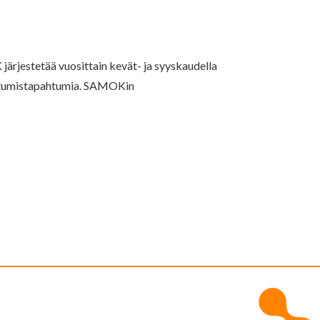
ärjestetää vuosittain kevät- ja syyskaudella
stoitumistapahtumia. SAMOKin