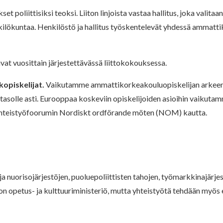
liittisiksi teoksi. Liiton linjoista vastaa hallitus, joka valitaan
ilökuntaa. Henkilöstö ja hallitus työskentelevät yhdessä ammattik
ivat vuosittain järjestettävässä liittokokouksessa.
opiskelijat.
Vaikutamme ammattikorkeakouluopiskelijan arkeen y
 tasolle asti. Eurooppaa koskeviin opiskelijoiden asioihin vaikut
 yhteistyöfoorumin Nordiskt ordförande möten (NOM) kautta.
nuorisojärjestöjen, puoluepoliittisten tahojen, työmarkkinajärjes
n opetus- ja kulttuuriministeriö, mutta yhteistyötä tehdään myös e