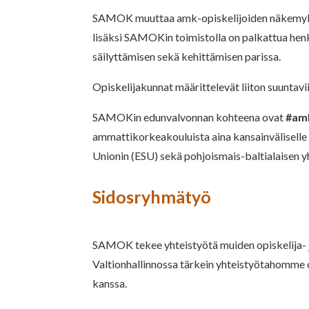
SAMOK muuttaa amk-opiskelijoiden näkemykset po
lisäksi SAMOKin toimistolla on palkattua henk
säilyttämisen sekä kehittämisen parissa.
Opiskelijakunnat määrittelevät liiton suuntavi
SAMOKin edunvalvonnan kohteena ovat
#amk
ammattikorkeakouluista aina kansainväliselle
Unionin (ESU) sekä pohjoismais-baltialaisen
Sidosryhmätyö
SAMOK tekee yhteistyötä muiden opiskelija- ja 
Valtionhallinnossa tärkein yhteistyötahomme o
kanssa.