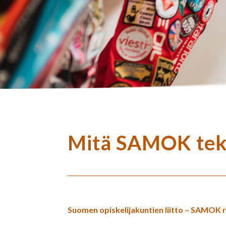
Mitä SAMOK te
Suomen opiskelijakuntien liitto – SAMOK r