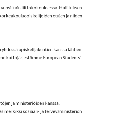
 vuosittain liittokokouksessa. Hallituksen
orkeakouluopiskelijoiden etujen ja niiden
hdessä opiskelijakuntien kanssa lähtien
amme kattojärjestömme European Students’
töjen ja ministeriöiden kanssa.
simerkiksi sosiaali- ja terveysministeriön