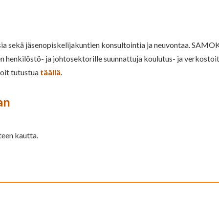
 sekä jäsenopiskelijakuntien konsultointia ja neuvontaa. SAMOK j
seen henkilöstö- ja johtosektorille suunnattuja koulutus- ja verko
voit tutustua
täällä
.
an
een kautta.