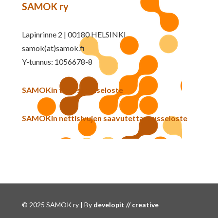
SAMOK ry
Lapinrinne 2 | 00180 HELSINKI
samok(at)samok.fi
Y-tunnus: 1056678-8
SAMOKin tietosuojaseloste
SAMOKin nettisivujen saavutettavuusseloste
© 2025 SAMOK ry | By
developit // creative