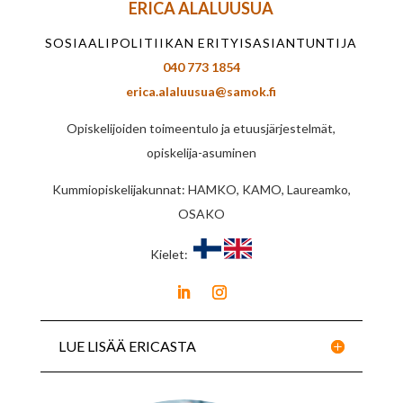
ERICA ALALUUSUA
SOSIAALIPOLITIIKAN ERITYISASIANTUNTIJA
040 773 1854
erica.alaluusua@samok.fi
Opiskelijoiden toimeentulo ja etuusjärjestelmät,
opiskelija-asuminen
Kummiopiskelijakunnat: HAMKO, KAMO, Laureamko,
OSAKO
Kielet:
LUE LISÄÄ ERICASTA