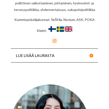
poliittinen vaikuttaminen, johtaminen, hyvinvointi- ja
terveyspolitiikka, yhdenvertaisuus, sukupolvipolitiikka
Kummiopiskelijakunnat: SkÅHla, Novium, ASK, POKA
Kielet:
LUE LISÄÄ LAURASTA