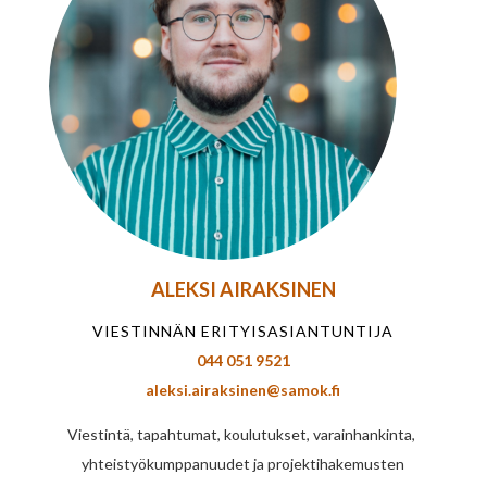
ALEKSI AIRAKSINEN
VIESTINNÄN ERITYISASIANTUNTIJA
044 051 9521
aleksi.airaksinen@samok.fi
Viestintä, tapahtumat, koulutukset, varainhankinta,
yhteistyökumppanuudet ja projektihakemusten