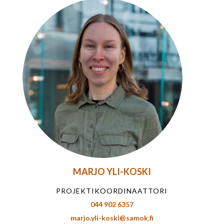
MARJO YLI-KOSKI
PROJEKTIKOORDINAATTORI
044 902 6357
marjo.yli-koski@samok.fi