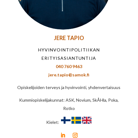
JERE TAPIO
HYVINVOINTIPOLITIIKAN
ERITYISASIANTUNTIJA
040 760 9463
jere.tapio@samok.fi
Opiskelijoiden terveys ja hyvinvointi, yhdenvertaisuus
Kummiopiskelijakunnat: ASK, Novium, SkÅHla, Poka,
Rotko
Kielet: