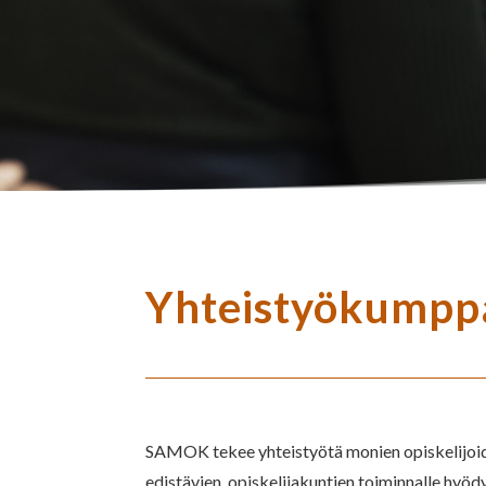
Yhteistyökumpp
SAMOK tekee yhteistyötä monien opiskelijoid
edistävien, opiskelijakuntien toiminnalle hyödy