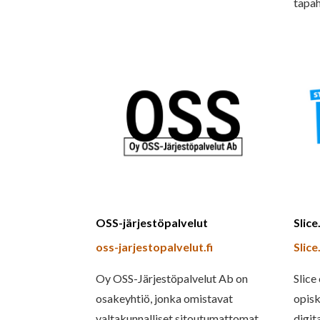
tapah
OSS-järjestöpalvelut
Slice.
oss-jarjestopalvelut.fi
Slice.
Oy OSS-Järjestöpalvelut Ab on
Slice
osakeyhtiö, jonka omistavat
opisk
valtakunnalliset sitoutumattomat
digit