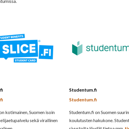
tumissa.
fi
Studentum.fi
fi
Studentum.fi
 on kotimainen, Suomen isoin
Studentum.fi on Suomen suuri
elijaetupalvelu sekä virallinen
koulutusten hakukone. Studen
aalinen
sivustolta löydät tietoa mm.
t