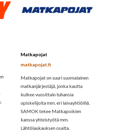
Matkapojat
matkapojat.fi
en
Matkapojat on suuri suomalainen
matkanjärjestäjä, jonka kautta
e
kulkee vuosittain tuhansia
.
opiskelijoita mm. eri laivayhtiöillä.
SAMOK tekee Matkapoikien
kanssa yhteistyötä mm.
Lähtölaukauksen osalta.