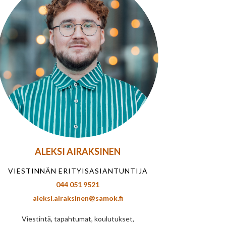
ALEKSI AIRAKSINEN
VIESTINNÄN ERITYISASIANTUNTIJA
044 051 9521
aleksi.airaksinen@samok.fi
Viestintä, tapahtumat, koulutukset,