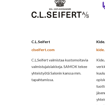
C.L.Seifert
Kide
clseifert.com
kide
C.L.Seifert valmistaa kustomoitavia
Kide.
valmistujaislakkeja. SAMOK tekee
verkk
yhteistyötä Salonin kanssa mm.
kuulu
tapahtumissa.
opisk
tuott
jäse
yhtei