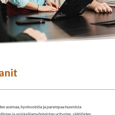
anit
en asemaa, hyvinvointia ja parempaa huomista
llisten ja opiskelijamyönteisten yritysten, säätiöiden,