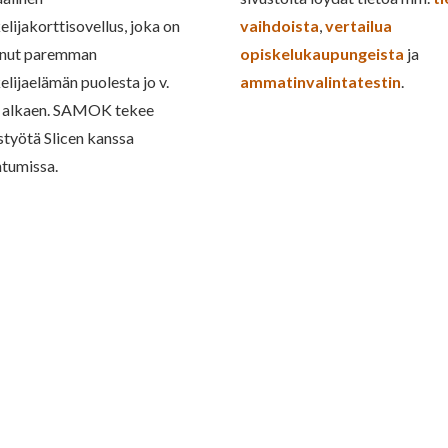
elijakorttisovellus, joka on
vaihdoista
,
vertailua
inut paremman
opiskelukaupungeista
ja
elijaelämän puolesta jo v.
ammatinvalintatestin
.
 alkaen. SAMOK tekee
styötä Slicen kanssa
tumissa.