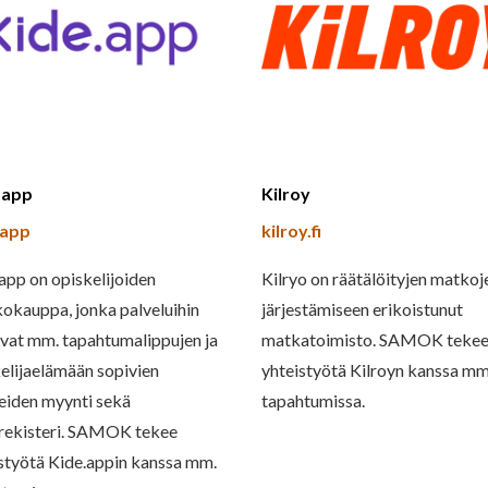
.app
Kilroy
.app
kilroy.fi
app on opiskelijoiden
Kilryo on räätälöityjen matkoj
okauppa, jonka palveluihin
järjestämiseen erikoistunut
vat mm. tapahtumalippujen ja
matkatoimisto. SAMOK teke
elijaelämään sopivien
yhteistyötä Kilroyn kanssa mm
eiden myynti sekä
tapahtumissa.
nrekisteri. SAMOK tekee
styötä Kide.appin kanssa mm.