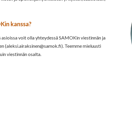
Kin kanssa?
ä asioissa voit olla yhteydessä SAMOKin viestinnän ja
en (
aleksi.airaksinen@samok.fi
). Teemme mieluusti
in viestinnän osalta.