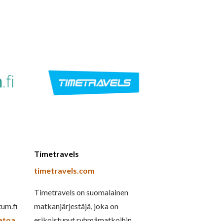
Timetravels
timetravels.com
n
Timetravels on suomalainen
tum.fi
matkanjärjestäjä, joka on
ietoa
erikoistunut ryhmämatkoihin