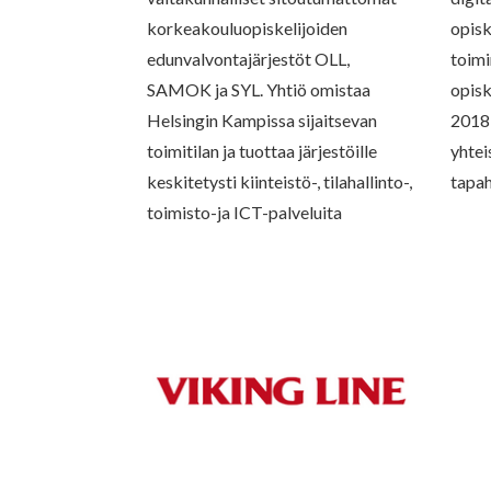
korkeakouluopiskelijoiden
opisk
edunvalvontajärjestöt OLL,
toim
SAMOK ja SYL. Yhtiö omistaa
opisk
Helsingin Kampissa sijaitsevan
2018
toimitilan ja tuottaa järjestöille
yhtei
keskitetysti kiinteistö-, tilahallinto-,
tapah
toimisto-ja ICT-palveluita