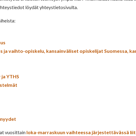
hteystiedot löydät yhteystietosivulta.
iheista:
tus
us ja vaihto-opiskelu, kansainväliset opiskelijat Suomessa, k
y ja YTHS
estelmät
enyydet
t vuosittain
loka-marraskuun vaihteessa järjestettävässä li