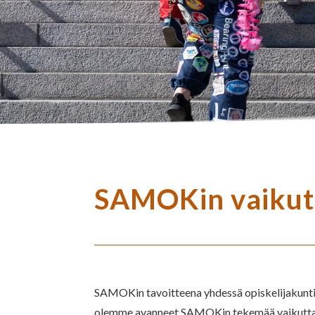
SAMOKin vaikut
SAMOKin tavoitteena yhdessä opiskelijakuntie
olemme avanneet SAMOKin tekemää vaikuttamisty