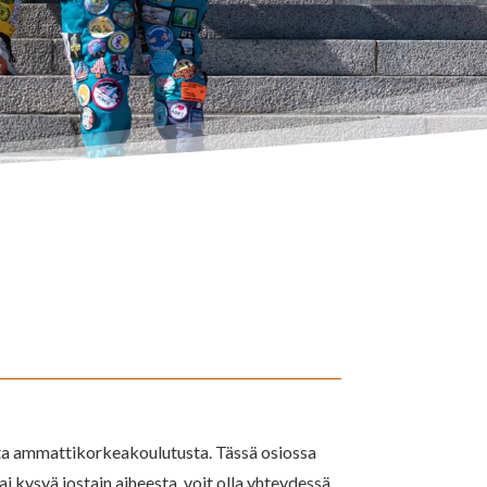
sta ammattikorkeakoulutusta. Tässä osiossa
 kysyä jostain aiheesta, voit olla yhteydessä