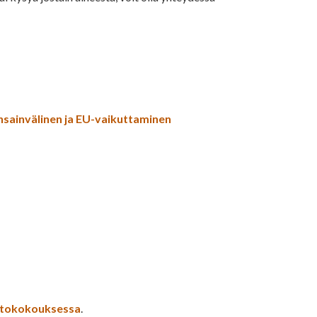
ansainvälinen ja EU-vaikuttaminen
ittokokouksessa
.