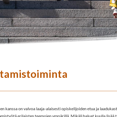
tamistoiminta
n kanssa on valvoa laaja-alaisesti opiskelijoiden etua ja laaduka
ötä erilaisten teemojen ympärillä. Mikäli haluat kuulla lisää tai