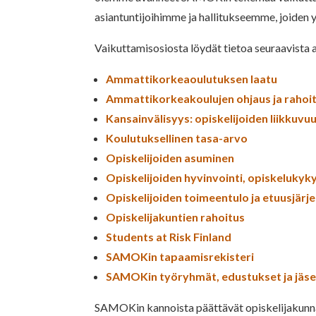
asiantuntijoihimme ja hallitukseemme, joiden y
Vaikuttamisosiosta löydät tietoa seuraavista a
Ammattikorkeaoulutuksen laatu
Ammattikorkeakoulujen ohjaus ja rahoi
Kansainvälisyys: opiskelijoiden liikkuvu
Koulutuksellinen tasa-arvo
Opiskelijoiden asuminen
Opiskelijoiden hyvinvointi, opiskelukyk
Opiskelijoiden toimeentulo ja etuusjärj
Opiskelijakuntien rahoitus
Students at Risk Finland
SAMOKin tapaamisrekisteri
SAMOKin työryhmät, edustukset ja jäs
SAMOKin kannoista päättävät opiskelijakunna