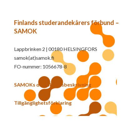
Finlands studerandekårers förbund –
SAMOK
Lappbrinken 2 | 00180 HELSINGFORS
samok(at)samok.fi
FO-nummer: 1056678-8
SAMOKs dataskyddsbeskrivning
Tillgänglighetsförklaring