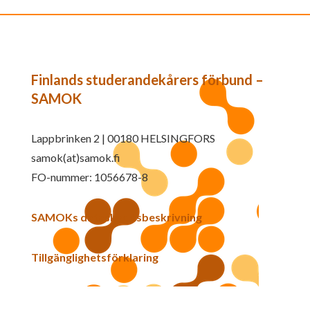
Finlands studerandekårers förbund –
SAMOK
Lappbrinken 2 | 00180 HELSINGFORS
samok(at)samok.fi
FO-nummer: 1056678-8
SAMOKs dataskyddsbeskrivning
Tillgänglighetsförklaring