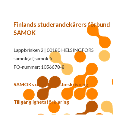
Finlands studerandekårers förbund –
SAMOK
Lappbrinken 2 | 00180 HELSINGFORS
samok(at)samok.fi
FO-nummer: 1056678-8
SAMOKs dataskyddsbeskrivning
Tillgänglighetsförklaring