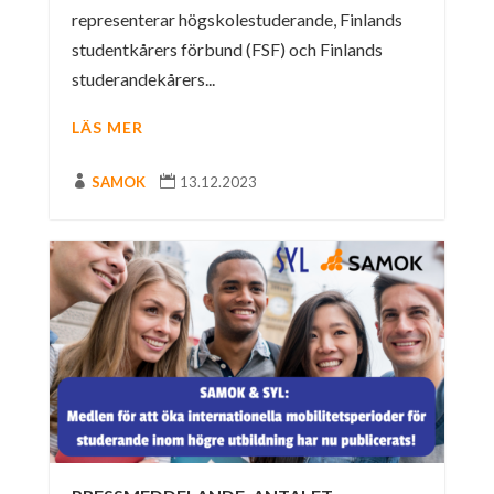
representerar högskolestuderande, Finlands
studentkårers förbund (FSF) och Finlands
studerandekårers...
LÄS MER

SAMOK

13.12.2023