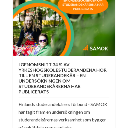
I GENOMSNITT 34 % AV
YRKESHÖGSKOLESTUDERANDENA HÖR
TILL EN STUDERANDEKÅR – EN
UNDERSÖKNINGEN OM
STUDERANDEKÅRERNA HAR
PUBLICERATS
Finlands studerandekårers förbund - SAMOK
har tagit fram en undersökningen om
studerandekårernas verksamhet som bygger
på enkätdata som samlades...