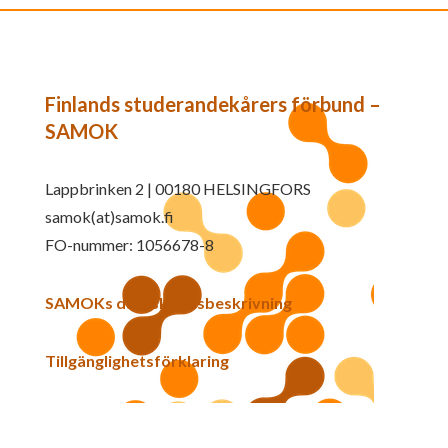
Finlands studerandekårers förbund –
SAMOK
Lappbrinken 2 | 00180 HELSINGFORS
samok(at)samok.fi
FO-nummer: 1056678-8
SAMOKs dataskyddsbeskrivning
Tillgänglighetsförklaring