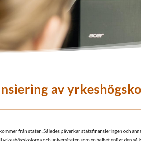
ansiering av yrkeshögsk
g kommer från staten. Således påverkar statsfinansieringen och a
ll yrkeshögskolorna och universiteten som en helhet enligt den så 