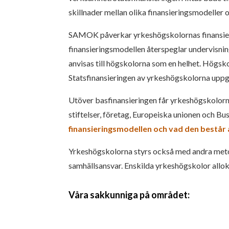
skillnader mellan olika finansieringsmodeller
SAMOK påverkar yrkeshögskolornas finansiering
finansieringsmodellen återspeglar undervisnin
anvisas till högskolorna som en helhet. Högskol
Statsfinansieringen av yrkeshögskolorna uppgår
Utöver basfinansieringen får yrkeshögskolorna 
stiftelser, företag, Europeiska unionen och Bu
finansieringsmodellen och vad den består 
Yrkeshögskolorna styrs också med andra meto
samhällsansvar. Enskilda yrkeshögskolor alloker
Våra sakkunniga på området: