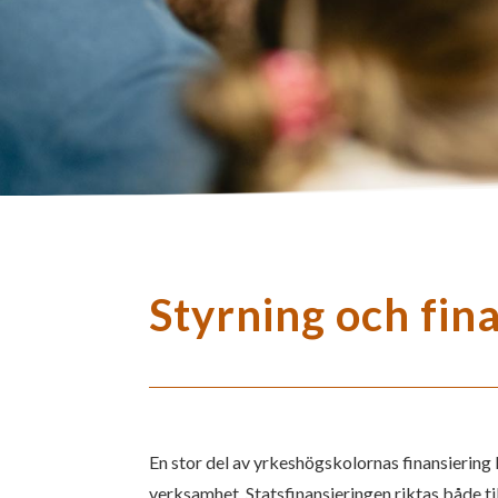
Styrning och fin
En stor del av yrkeshögskolornas finansierin
verksamhet. Statsfinansieringen riktas både ti