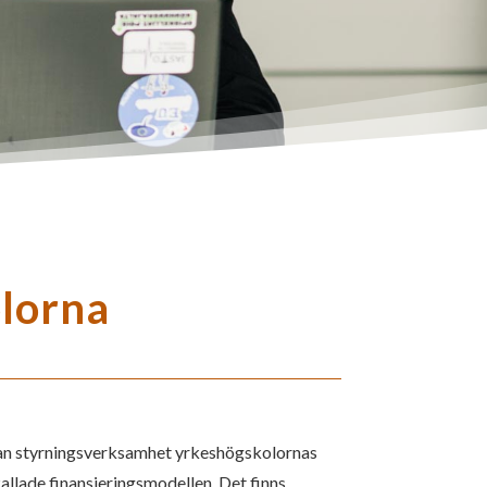
olorna
nnan styrningsverksamhet yrkeshögskolornas
kallade finansieringsmodellen. Det finns