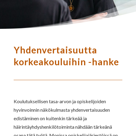
Yhdenvertaisuutta
korkeakouluihin -hanke
Koulutuksellisen tasa-arvon ja opiskelijoiden
hyvinvoinnin näkökulmasta yhdenvertaisuuden
edistäminen on kuitenkin tärkeää ja
häirintäyhdyshenkilötoiminta nähdään tärkeänä
osana tätä työtä. Monissa opiskelijajärjestöissä on