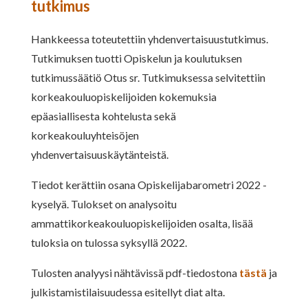
tutkimus
Hankkeessa toteutettiin yhdenvertaisuustutkimus.
Tutkimuksen tuotti Opiskelun ja koulutuksen
tutkimussäätiö Otus sr. Tutkimuksessa selvitettiin
korkeakouluopiskelijoiden kokemuksia
epäasiallisesta kohtelusta sekä
korkeakouluyhteisöjen
yhdenvertaisuuskäytänteistä.
Tiedot kerättiin osana Opiskelijabarometri 2022 -
kyselyä. Tulokset on analysoitu
ammattikorkeakouluopiskelijoiden osalta, lisää
tuloksia on tulossa syksyllä 2022.
Tulosten analyysi nähtävissä pdf-tiedostona
tästä
ja
julkistamistilaisuudessa esitellyt diat alta.