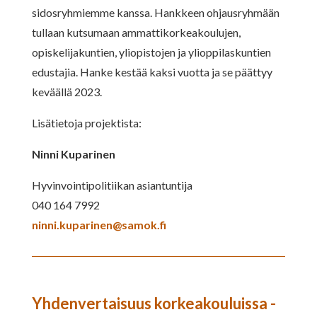
sidosryhmiemme kanssa. Hankkeen ohjausryhmään
tullaan kutsumaan ammattikorkeakoulujen,
opiskelijakuntien, yliopistojen ja ylioppilaskuntien
edustajia. Hanke kestää kaksi vuotta ja se päättyy
keväällä 2023.
Lisätietoja projektista:
Ninni Kuparinen
Hyvinvointipolitiikan asiantuntija
040 164 7992
ninni.kuparinen@samok.fi
Yhdenvertaisuus korkeakouluissa -