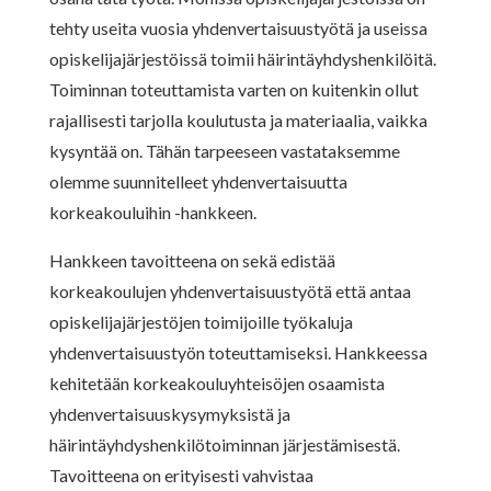
tehty useita vuosia yhdenvertaisuustyötä ja useissa
opiskelijajärjestöissä toimii häirintäyhdyshenkilöitä.
Toiminnan toteuttamista varten on kuitenkin ollut
rajallisesti tarjolla koulutusta ja materiaalia, vaikka
kysyntää on. Tähän tarpeeseen vastataksemme
olemme suunnitelleet yhdenvertaisuutta
korkeakouluihin -hankkeen.
Hankkeen tavoitteena on sekä edistää
korkeakoulujen yhdenvertaisuustyötä että antaa
opiskelijajärjestöjen toimijoille työkaluja
yhdenvertaisuustyön toteuttamiseksi. Hankkeessa
kehitetään korkeakouluyhteisöjen osaamista
yhdenvertaisuuskysymyksistä ja
häirintäyhdyshenkilötoiminnan järjestämisestä.
Tavoitteena on erityisesti vahvistaa