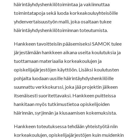
häirintäyhdyshenkilötoimintaa ja vakiinnuttaa
toimintatapoja sekä luoda korkeakouluyhteisöille
yhdenvertaisuustyön malli, joka osaltaan tukee
häirintäyhdyshenkilötoiminnan toteutumista.
Hankkeen tavoitteisiin pääsemiseksi SAMOK tulee
järjestämään hankkeen aikana useita koulutuksia ja
tuottamaan materiaalia korkeakoulujen ja
opiskelijajärjestöjen käyttöön. Lisäksi koulutusten
pohjalta luodaan uusille häirintäyhdyshenkilöille
suunnattu verkkokurssi, joka jää projektin jälkeen
itsenäisesti suoritettavaksi. Hankkeen puitteissa
hankitaan myös tutkimustietoa opiskelijoiden
häirinnän, syrjinnän ja kiusaamisen kokemuksista.
Hankkeen toteutuksessa tehdään yhteistyötä niin
korkeakoulujen, opiskelijajärjestöjen kuin muidenkin