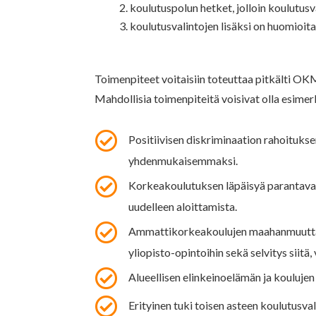
koulutuspolun hetket, jolloin koulutusv
koulutusvalintojen lisäksi on huomioit
Toimenpiteet voitaisiin toteuttaa pitkälti O
Mahdollisia toimenpiteitä voisivat olla esimer

Positiivisen diskriminaation rahoituks
yhdenmukaisemmaksi.

Korkeakoulutuksen läpäisyä parantava k
uudelleen aloittamista.

Ammattikorkeakoulujen maahanmuuttaji
yliopisto-opintoihin sekä selvitys siit

Alueellisen elinkeinoelämän ja kouluje

Erityinen tuki toisen asteen koulutusval