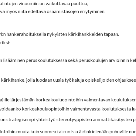
alintojen vinoumiin on vaikuttavaa puuttua,
ava myös niitä edeltävä osaamistasojen eriytyminen.
KM:n hankerahoituksella nykyisten kärkihankkeiden tapaan.
kiksi:
en lisääminen peruskoulutuksessa sekä peruskoulujen arvioinnin keh
ärkihanke, jolla luodaan uusia työkaluja opiskelijoiden ohjauksee
lle järjestämän korkeakouluopintoihin valmentavan koulutuksen 
ä, voidaanko korkeakouluopintoihin valmentavasta koulutuksesta lu
n on strategisempi yhteistyö stereotyyppisten ammattikäsitysten 
intoihin muuta kuin suomea tai ruotsia äidinkielenään puhuville nuor