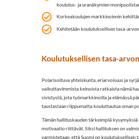
koulutus- ja uranäkymien monipuolista

Korkeakoulujen markkinoinnin kehittäm

Kehitetään koulutuksellisen tasa-arvon
Koulutuksellisen tasa-arvo
Polarisoituva yhteiskunta, eriarvoisuus ja sy
vaikuttavimmista keinoista ratkaista nämä haas
sivistystä, jota työmarkkinoilla ja elämässä pä
taustastaan riippumatta kouluttautua oman po
Tämän hallituskauden tärkeimpiä kysymyksiä on
motivaatio riittävät. Siksi hallituksen on val
varmistetaan, että Suomi on koulutuksellisen 