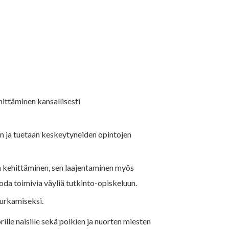
ittäminen kansallisesti
n ja tuetaan keskeytyneiden opintojen
kehittäminen, sen laajentaminen myös
oda toimivia väyliä tutkinto-opiskeluun.
purkamiseksi.
ille naisille sekä poikien ja nuorten miesten