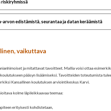
 riskiryhmissä
a-arvon edistämistä, seurantaa ja datan keräämistä
linen, vaikuttava
ianhimoiset ja mitattavat tavoitteet. Mallia voisi ottaa esimerkiks
koulutukseen pääsyn lisäämiseksi. Tavoitteiden toteutumista tulee t
erkiksi Kansallinen koulutuksen arviointikeskus Karvi.
ioitava kolme läpileikkaavaa teemaa:
piteen erityisesti kohdistetaan,