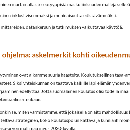
minen murtamalla stereotyyppisiä maskuliinisuuden malleja selke
inen inklusiivisemmaksi ja moninaisuutta edistävämmäksi.
 mittareiden, datankeruun ja tutkimuksen vaikuttavaa käyttöä.
n ohjelma: askelmerkit kohti oikeuden
rjäytyminen ovat aikamme suuria haasteita. Koulutuksellinen tasa-a
teet. Siksi yhteiskunnan on taattava kaikille läpi elämän yhdenve
rjääminen edellyttää. Jotta suomalainen koulutus olisi todella maai
tentiaalinsa mukaan.
kin se, miten varmistamme, että jokaisella on aito mahdollisuus ko
misteltava strateginen, koko koulutuspolun kattava ja kunnianhimoi
tasa-arvon mallimaa myös 2030-luvulla.