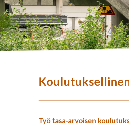
Koulutuksellinen
Työ tasa-arvoisen koulutuks