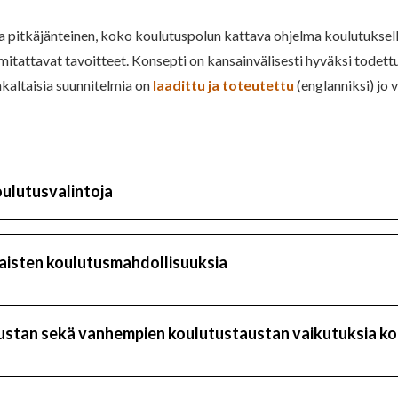
va pitkäjänteinen, koko koulutuspolun kattava ohjelma koulutuksel
 mitattavat tavoitteet. Konsepti on kansainvälisesti hyväksi todett
nkaltaisia suunnitelmia on
laadittu ja toteutettu
(englanniksi) jo 
ulutusvalintoja
isten koulutusmahdollisuuksia
stan sekä vanhempien koulutustaustan vaikutuksia kou