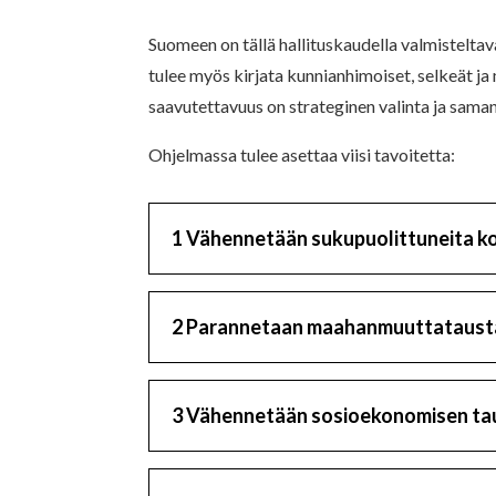
Suomeen on tällä hallituskaudella valmistelta
tulee myös kirjata kunnianhimoiset, selkeät ja
saavutettavuus on strateginen valinta ja sama
Ohjelmassa tulee asettaa viisi tavoitetta:
1 Vähennetään sukupuolittuneita ko
2 Parannetaan maahanmuuttatausta
3 Vähennetään sosioekonomisen tau