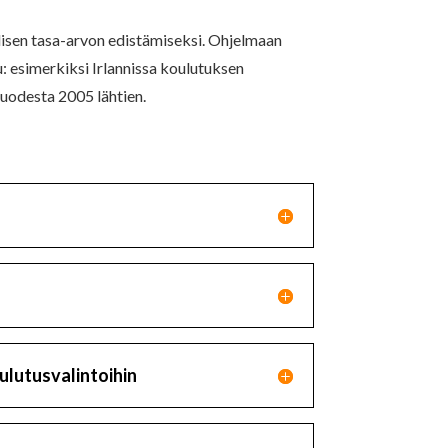
lisen tasa-arvon edistämiseksi. Ohjelmaan
u: esimerkiksi Irlannissa koulutuksen
vuodesta 2005 lähtien.
lutusvalintoihin