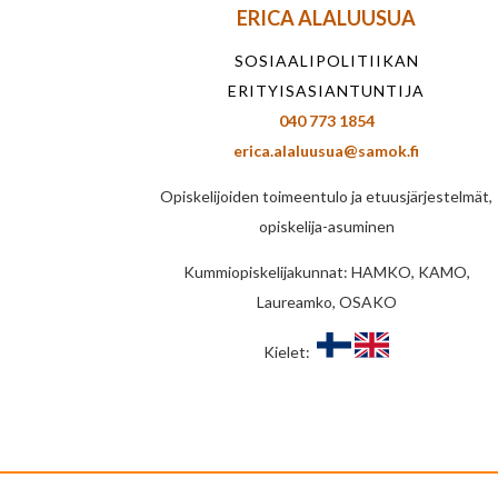
ERICA ALALUUSUA
SOSIAALIPOLITIIKAN
ERITYISASIANTUNTIJA
040 773 1854
erica.alaluusua@samok.fi
Opiskelijoiden toimeentulo ja etuusjärjestelmät,
opiskelija-asuminen
Kummiopiskelijakunnat: HAMKO, KAMO,
Laureamko, OSAKO
Kielet: