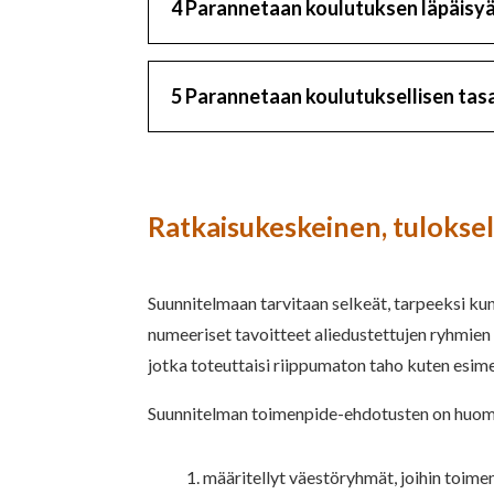
4 Parannetaan koulutuksen läpäisyä
5 Parannetaan koulutuksellisen tas
Ratkaisukeskeinen, tuloksel
Suunnitelmaan tarvitaan selkeät, tarpeeksi kunn
numeeriset tavoitteet aliedustettujen ryhmien 
jotka toteuttaisi riippumaton taho kuten esim
Suunnitelman toimenpide-ehdotusten on huom
määritellyt väestöryhmät, joihin toimen