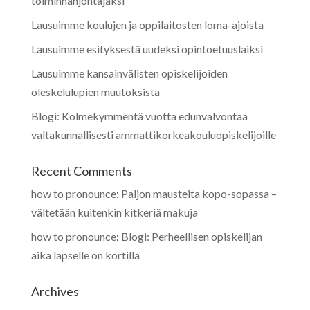
toiminnanjohtajaksi
Lausuimme koulujen ja oppilaitosten loma-ajoista
Lausuimme esityksestä uudeksi opintoetuuslaiksi
Lausuimme kansainvälisten opiskelijoiden
oleskelulupien muutoksista
Blogi: Kolmekymmentä vuotta edunvalvontaa
valtakunnallisesti ammattikorkeakouluopiskelijoille
Recent Comments
how to pronounce
:
Paljon mausteita kopo-sopassa –
vältetään kuitenkin kitkeriä makuja
how to pronounce
:
Blogi: Perheellisen opiskelijan
aika lapselle on kortilla
Archives