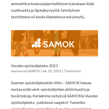
ammattikorkeakoulujen hallintoon kaivataan lisää
osallisuutta ja läpinäkyvyyttä. Selvityksen
tavoitteena oli luoda tilannekuva nykyisestä...
Vuoden opiskelijateko 2023
mennessä
SAMOK
|
elo 23, 2023
|
Tiedotteet
Suomen opiskelijakuntien liitto – SAMOK haluaa
nostaa esille amk-opiskelijoiden aktiivisuutta ja
hyviä tekoja. Keräämme esityksiä SAMOKin Vuoden
opiskelijateko -palkinnon saajaksi! Tunnetko
opiskelijan tai opiskelijajoukon, joka on toiminut