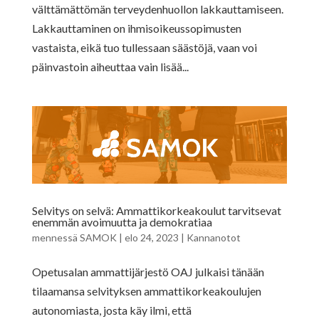
välttämättömän terveydenhuollon lakkauttamiseen.
Lakkauttaminen on ihmisoikeussopimusten
vastaista, eikä tuo tullessaan säästöjä, vaan voi
päinvastoin aiheuttaa vain lisää...
Selvitys on selvä: Ammattikorkeakoulut tarvitsevat
enemmän avoimuutta ja demokratiaa
mennessä
SAMOK
|
elo 24, 2023
|
Kannanotot
Opetusalan ammattijärjestö OAJ julkaisi tänään
tilaamansa selvityksen ammattikorkeakoulujen
autonomiasta, josta käy ilmi, että