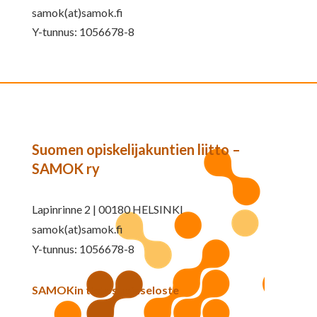
samok(at)samok.fi
Y-tunnus: 1056678-8
Suomen opiskelijakuntien liitto –
SAMOK ry
Lapinrinne 2 | 00180 HELSINKI
samok(at)samok.fi
Y-tunnus: 1056678-8
SAMOKin tietosuojaseloste