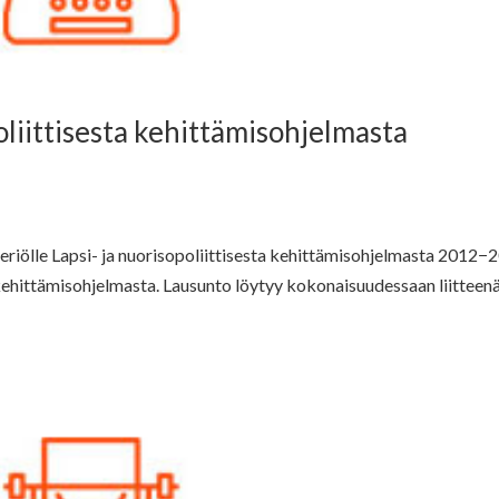
oliittisesta kehittämisohjelmasta
riölle Lapsi- ja nuorisopoliittisesta kehittämisohjelmasta 2012−
kehittämisohjelmasta. Lausunto löytyy kokonaisuudessaan liitteen