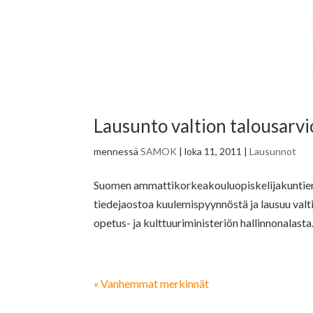
Lausunto valtion talousarvi
mennessä
SAMOK
|
loka 11, 2011
|
Lausunnot
Suomen ammattikorkeakouluopiskelijakuntien l
tiedejaostoa kuulemispyynnöstä ja lausuu valt
opetus- ja kulttuuriministeriön hallinnonalasta.
« Vanhemmat merkinnät