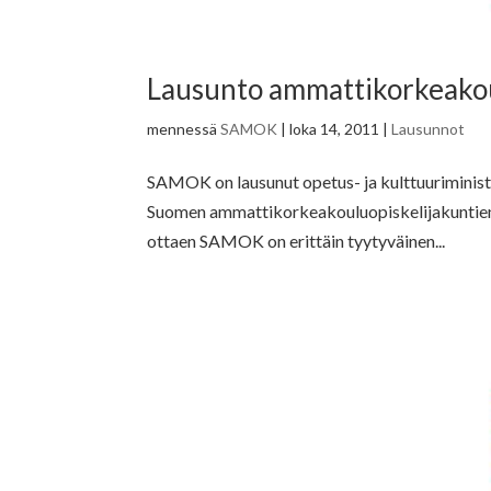
Lausunto ammattikorkeakou
mennessä
SAMOK
|
loka 14, 2011
|
Lausunnot
SAMOK on lausunut opetus- ja kulttuuriminist
Suomen ammattikorkeakouluopiskelijakuntien l
ottaen SAMOK on erittäin tyytyväinen...