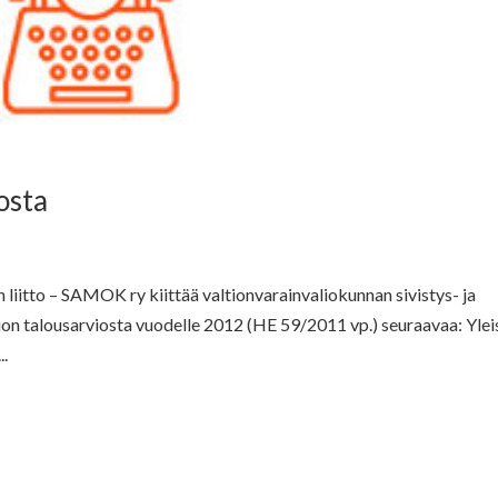
osta
iitto – SAMOK ry kiittää valtionvarainvaliokunnan sivistys- ja
ion talousarviosta vuodelle 2012 (HE 59/2011 vp.) seuraavaa: Ylei
..