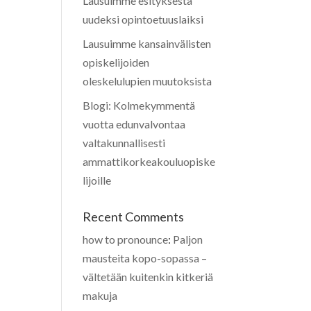
Lausuimme esityksestä
uudeksi opintoetuuslaiksi
Lausuimme kansainvälisten
opiskelijoiden
oleskelulupien muutoksista
Blogi: Kolmekymmentä
vuotta edunvalvontaa
valtakunnallisesti
ammattikorkeakouluopiske
lijoille
Recent Comments
how to pronounce
:
Paljon
mausteita kopo-sopassa –
vältetään kuitenkin kitkeriä
makuja