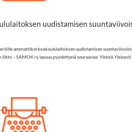
lulaitoksen uudistamisen suuntaviivoi
eriölle ammattikorkeakoululaitoksen uudistamisen suuntaviivoist
iitto – SAMOK ry lausuu pyydettynä seuraavaa: Yleistä Yleisesti