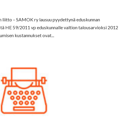
 liitto – SAMOK ry lausuu pyydettynä eduskunnan
estä HE 59/2011 vp eduskunnalle valtion talousarvioksi 2012
umisen kustannukset ovat...