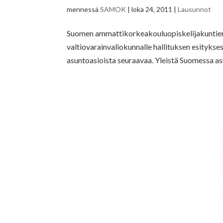
mennessä
SAMOK
|
loka 24, 2011
|
Lausunnot
Suomen ammattikorkeakouluopiskelijakuntien
valtiovarainvaliokunnalle hallituksen esityks
asuntoasioista seuraavaa. Yleistä Suomessa as