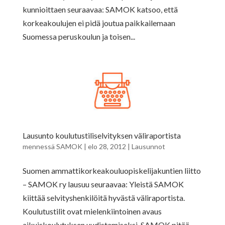
kunnioittaen seuraavaa: SAMOK katsoo, että
korkeakoulujen ei pidä joutua paikkailemaan
Suomessa peruskoulun ja toisen...
Lausunto koulutustiliselvityksen väliraportista
mennessä
SAMOK
|
elo 28, 2012
|
Lausunnot
Suomen ammattikorkeakouluopiskelijakuntien liitto
– SAMOK ry lausuu seuraavaa: Yleistä SAMOK
kiittää selvityshenkilöitä hyvästä väliraportista.
Koulutustilit ovat mielenkiintoinen avaus
aikuiskoulutuksen uudistamiseksi. SAMOK pitää