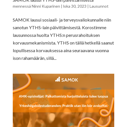
mennessä
Ninni Kuparinen
|
loka 30, 2023
|
Lausunnot
SAMOK lausui sosiaali- ja terveysvaliokunnalle niin
sanotun YTHS-lain päivittämisestä. Korostimme
lausunnossa huolta YTHS:n perusrahoituksen
korvausmekanismista. YTHS on tällä hetkellä saanut
lopullisessa korvauksessa aina seuraavana vuonna
ison rahamäärän, sillä...