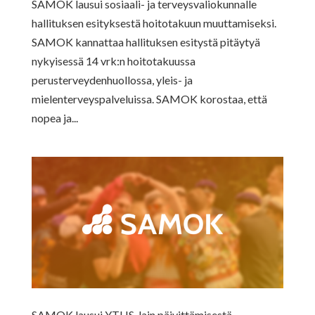
SAMOK lausui sosiaali- ja terveysvaliokunnalle
hallituksen esityksestä hoitotakuun muuttamiseksi.
SAMOK kannattaa hallituksen esitystä pitäytyä
nykyisessä 14 vrk:n hoitotakuussa
perusterveydenhuollossa, yleis- ja
mielenterveyspalveluissa. SAMOK korostaa, että
nopea ja...
SAMOK lausui YTHS-lain päivittämisestä