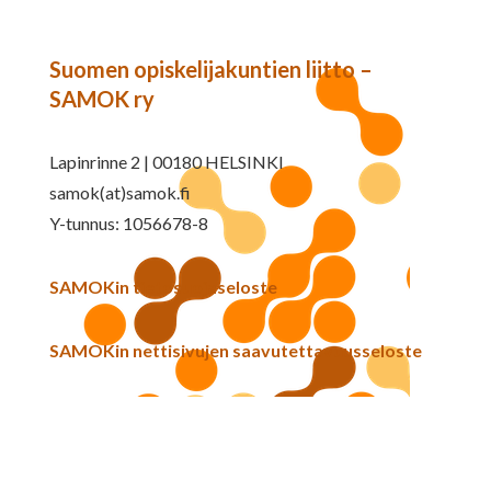
Suomen opiskelijakuntien liitto –
SAMOK ry
Lapinrinne 2 | 00180 HELSINKI
samok(at)samok.fi
Y-tunnus: 1056678-8
SAMOKin tietosuojaseloste
SAMOKin nettisivujen saavutettavuusseloste