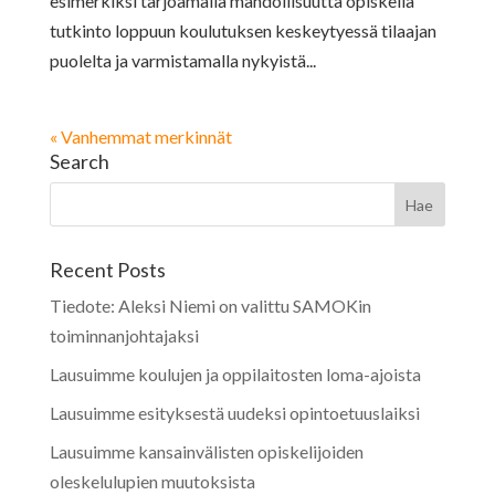
esimerkiksi tarjoamalla mahdollisuutta opiskella
tutkinto loppuun koulutuksen keskeytyessä tilaajan
puolelta ja varmistamalla nykyistä...
« Vanhemmat merkinnät
Search
Recent Posts
Tiedote: Aleksi Niemi on valittu SAMOKin
toiminnanjohtajaksi
Lausuimme koulujen ja oppilaitosten loma-ajoista
Lausuimme esityksestä uudeksi opintoetuuslaiksi
Lausuimme kansainvälisten opiskelijoiden
oleskelulupien muutoksista