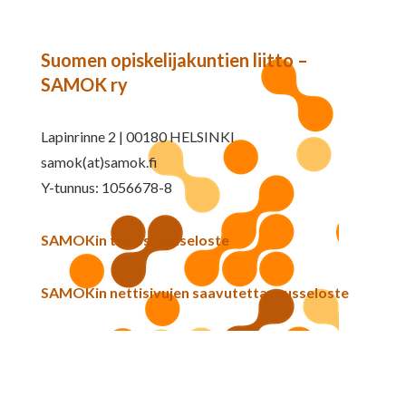
Suomen opiskelijakuntien liitto –
SAMOK ry
Lapinrinne 2 | 00180 HELSINKI
samok(at)samok.fi
Y-tunnus: 1056678-8
SAMOKin tietosuojaseloste
SAMOKin nettisivujen saavutettavuusseloste