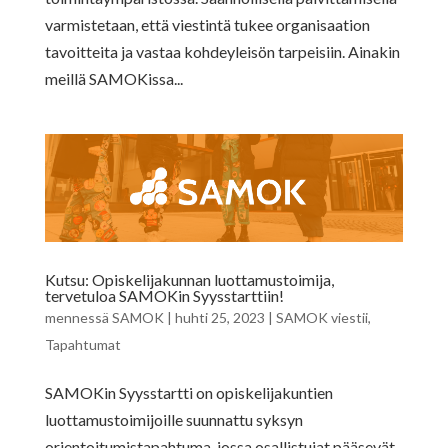
varmistetaan, että viestintä tukee organisaation
tavoitteita ja vastaa kohdeyleisön tarpeisiin. Ainakin
meillä SAMOKissa...
Kutsu: Opiskelijakunnan luottamustoimija,
tervetuloa SAMOKin Syysstarttiin!
mennessä
SAMOK
|
huhti 25, 2023
|
SAMOK viestii
,
Tapahtumat
SAMOKin Syysstartti on opiskelijakuntien
luottamustoimijoille suunnattu syksyn
orientoitumistapahtuma, jossa osallistujat pääsevät