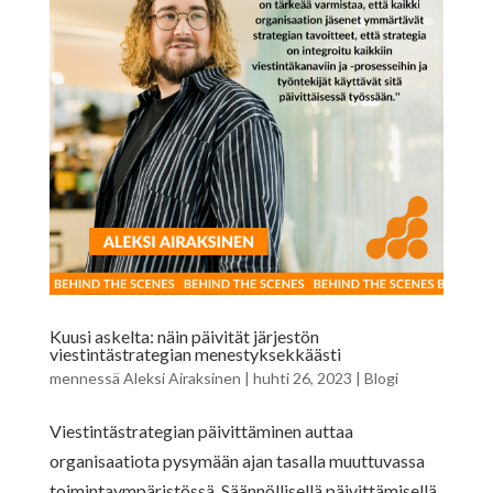
Kuusi askelta: näin päivität järjestön
viestintästrategian menestyksekkäästi
mennessä
Aleksi Airaksinen
|
huhti 26, 2023
|
Blogi
Viestintästrategian päivittäminen auttaa
organisaatiota pysymään ajan tasalla muuttuvassa
toimintaympäristössä. Säännöllisellä päivittämisellä