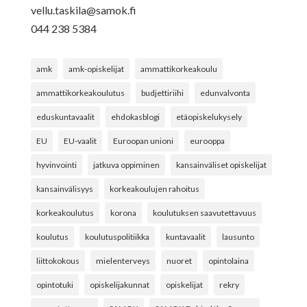
vellu.taskila@samok.fi
044 238 5384
amk
amk-opiskelijat
ammattikorkeakoulu
ammattikorkeakoulutus
budjettiriihi
edunvalvonta
eduskuntavaalit
ehdokasblogi
etäopiskelukysely
EU
EU-vaalit
Euroopan unioni
eurooppa
hyvinvointi
jatkuva oppiminen
kansainväliset opiskelijat
kansainvälisyys
korkeakoulujen rahoitus
korkeakoulutus
korona
koulutuksen saavutettavuus
koulutus
koulutuspolitiikka
kuntavaalit
lausunto
liittokokous
mielenterveys
nuoret
opintolaina
opintotuki
opiskelijakunnat
opiskelijat
rekry