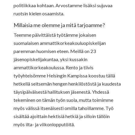
politiikkaa kohtaan. Arvostamme lisäksi sujuvaa
ruotsin kielen osaamista.
Millaisia me olemme ja mitä tarjoamme?
Teemme päivittäistä työtämme jokaisen
suomalaisen ammattikorkeakouluopiskelijan
paremman huomisen eteen. Meillä on 23
jäsenopiskelijakuntaa, yksi kussakin
ammattikorkeakoulussa. Rento ja tiivis
työyhteisömme Helsingin Kampissa koostuu tällä
hetkellä seitsemän hengen henkilöstöstä ja kuudesta
täysipäiväisestä hallituksen jäsenestä. Yhdessä
tekeminen on tämän työn suola, mutta toimimme
myös välissä itsenäisesti omilla tahoillamme. Työ
sisältää ajoittain hektisiä hetkiä ja silloin tällöin
myös ilta- ja viikonlopputöitä.