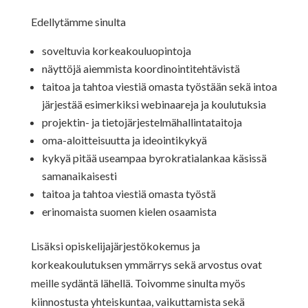
Edellytämme sinulta
soveltuvia korkeakouluopintoja
näyttöjä aiemmista koordinointitehtävistä
taitoa ja tahtoa viestiä omasta työstään sekä intoa
järjestää esimerkiksi webinaareja ja koulutuksia
projektin- ja tietojärjestelmähallintataitoja
oma-aloitteisuutta ja ideointikykyä
kykyä pitää useampaa byrokratialankaa käsissä
samanaikaisesti
taitoa ja tahtoa viestiä omasta työstä
erinomaista suomen kielen osaamista
Lisäksi opiskelijajärjestökokemus ja
korkeakoulutuksen ymmärrys sekä arvostus ovat
meille sydäntä lähellä. Toivomme sinulta myös
kiinnostusta yhteiskuntaa, vaikuttamista sekä