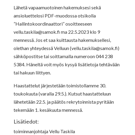
Lähetä vapaamuotoinen hakemuksesi sekä
ansioluettelosi PDF-muodossa otsikolla
”Hallintokoordinaattori” osoitteeseen
vellu.taskila@samok.fi
ma 22.5.2023 klo 9
mennessä. Jos et saa kuittausta hakemuksellesi,
olethan yhteydessä Velluun (
vellu.taskila@samok.fi
)
sähköpostitse tai soittamalla numeroon 044 238
5384. Häneltä voit myös kysyä lisätietoja tehtävään
tai hakuun liittyen.
Haastattelut järjestetään toimistollamme 30.
toukokuuta (varalla 29.5.). Kutsut haastatteluun
lähetetään 22.5. ja päätös rekrytoinnista pyritään
tekemään 1. kesäkuuta mennessä.
Lisätiedot:
toiminnanjohtaja Vellu Taskila