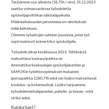
Tarjoamme osa-aikaista (18,75h / vko), 31.12.2023
saakka voimassaolevaa työsuhdetta
opiskelijapolitiikan näköalapaikalla.
Määräaikaisuuden perusteena on rahoituksen
määräaikaisuus.
Olemme työaikojen suhteen joustavia, joten työ
sopii mainiosti esimerkiksi opiskelijalle.
Työsuhde alkaa kesäkuussa 2023. Tehtävästä
maksettava kuukausipalkka on
Ammattikorkeakoulujen opiskelijakuntien ja
SAMOKin työehtosopimuksen mukainen
(peruspalkka 1280,79) sekä sen lisäksi maksettavat
koulutus- ja kokemuslisät. Lisäksi tarjoamme
työsuhdematkalippuedun, puhelin- ja lounas- sekä
virike-edun.
Kuinka haet?