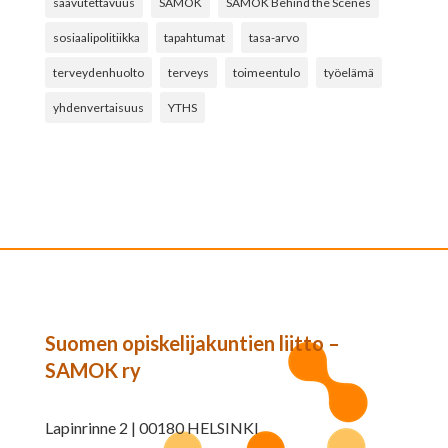
saavutettavuus
SAMOK
SAMOK Behind the Scenes
sosiaalipolitiikka
tapahtumat
tasa-arvo
terveydenhuolto
terveys
toimeentulo
työelämä
yhdenvertaisuus
YTHS
Suomen opiskelijakuntien liitto –
SAMOK ry
Lapinrinne 2 | 00180 HELSINKI