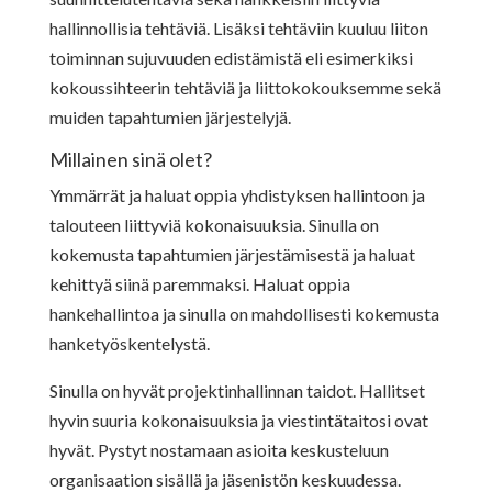
hallinnollisia tehtäviä. Lisäksi tehtäviin kuuluu liiton
toiminnan sujuvuuden edistämistä eli esimerkiksi
kokoussihteerin tehtäviä ja liittokokouksemme sekä
muiden tapahtumien järjestelyjä.
Millainen sinä olet?
Ymmärrät ja haluat oppia yhdistyksen hallintoon ja
talouteen liittyviä kokonaisuuksia. Sinulla on
kokemusta tapahtumien järjestämisestä ja haluat
kehittyä siinä paremmaksi. Haluat oppia
hankehallintoa ja sinulla on mahdollisesti kokemusta
hanketyöskentelystä.
Sinulla on hyvät projektinhallinnan taidot. Hallitset
hyvin suuria kokonaisuuksia ja viestintätaitosi ovat
hyvät. Pystyt nostamaan asioita keskusteluun
organisaation sisällä ja jäsenistön keskuudessa.