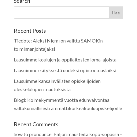
Search
Recent Posts
Tiedote: Aleksi Niemi on valittu SAMOKin
toiminnanjohtajaksi
Lausuimme koulujen ja oppilaitosten loma-ajoista
Lausuimme esityksestä uudeksi opintoetuuslaiksi
Lausuimme kansainvälisten opiskelijoiden
oleskelulupien muutoksista
Blogi: Kolmekymmentä vuotta edunvalvontaa
valtakunnallisesti ammattikorkeakouluopiskelijoille
Recent Comments
how to pronounce
:
Paljon mausteita kopo-sopassa –