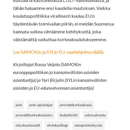
kulttuuria käsittelevässä CULT-valiokunnassa, ja
tähän haluamme ensi kaudella muutoksen. Vaikka
koulutuspolitiikka virallisesti kuuluu EU:n
täydentävän toimivallan piiriin, ei meidän Suomessa
kannata sulkea silmiämme kehitykseltä, joka
väistämättä vaikuttaa korkeakoulutukseemme.
Lue SAMOKin ja SYLin EU-vaaliohjelma täällä.
Kirjoittajat Roosa Veijola (SAMOKin
eurooppapolitiikan ja kansainvälisten asioiden
asiantuntija) ja Yuri Birjulin (SYLin kansainvälisten
asioiden ja EU-edunvalvonnan asiantuntija)
amk
amk-opiskelijat
ammattikorkeakoulu
ammattikorkeakoulutus
budjettiriihi
edunvalvonta
eduskuntavaalit
ehdokasblogi
etäopiskelukysely