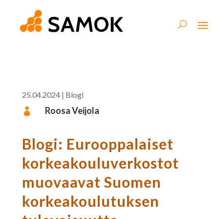
25.04.2024
|
Blogi
Roosa Veijola

Blogi: Eurooppalaiset
korkeakouluverkostot
muovaavat Suomen
korkeakoulutuksen