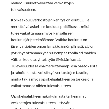
mahdollisuudet vaikuttaa verkostojen
tulevaisuuteen.
Korkeakouluverkostojen kehitys on ollut EU:lle
merkittävä askel sen koulutuspolitiikassa, mikä
tulee vaikuttamaan myös kansalliseen
koulutusjärjestelmäämme. Vaikka koulutus on
jäsenvaltioiden oman lainsäädännön piirissä, EU on
pyrkinyt ottamaan yhä suurempaa roolia eri maiden
välisen koulutusyhteistyön tiivistämisessä.
Tulevaisuudessa yhä merkittävämpi osa päätöksistä
ja rahoituksesta voi siirtyä verkostojen tasolle,
minkä takia myös opiskelijaliikkeen on tärkeä olla
vaikuttamassa niiden tulevaisuuteen.
Opiskelijaliikkeen näkökulmasta tärkeimmät
verkostojen tulevaisuuteen liittyvät