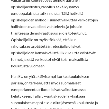
vaikuttamiskohteet ovat demokraattinen
opiskelijaedustus, rahoitus sekä kysymys
eurooppalaisista tutkinnoista. Tällä hetkellä
opiskelijoiden mahdollisuudet vaikuttaa verkostojen
hallintoon ovat olleet vaihtelevia, ja joissain
tilanteessa demokraattisuus ei ole toteutunut.
Opiskelijoille on myös tärkeää, että kun
rahoituksesta päätetään, etusijalla olisivat
opiskelijoiden kansainvälistä liikkuvuutta edistävät
toimet, ja että verkostot eivät toisi maksullista
koulutusta Suomeen.
Kun EU on yhä aktiivisempi korkeakoulutuksen
parissa, on tärkeää, että myös suomalaiset
europarlamentaarikot olisivat vaikuttamassa
kehitykseen. Tällä 5-vuotiskaudella yksikään
suomalainen meppi ei ole ollut jäsenenä koulutusta ja