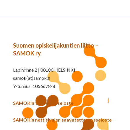
Suomen opiskelijakuntien liitto –
SAMOK ry
Lapinrinne 2 | 00180 HELSINKI
samok(at)samok.fi
Y-tunnus: 1056678-8
SAMOKin tietosuojaseloste
SAMOKin nettisivujen saavutettavuusseloste