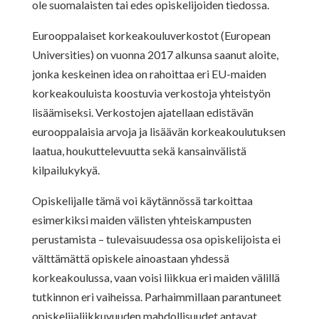
ole suomalaisten tai edes opiskelijoiden tiedossa.
Eurooppalaiset korkeakouluverkostot (European
Universities) on vuonna 2017 alkunsa saanut aloite,
jonka keskeinen idea on rahoittaa eri EU-maiden
korkeakouluista koostuvia verkostoja yhteistyön
lisäämiseksi. Verkostojen ajatellaan edistävän
eurooppalaisia arvoja ja lisäävän korkeakoulutuksen
laatua, houkuttelevuutta sekä kansainvälistä
kilpailukykyä.
Opiskelijalle tämä voi käytännössä tarkoittaa
esimerkiksi maiden välisten yhteiskampusten
perustamista – tulevaisuudessa osa opiskelijoista ei
välttämättä opiskele ainoastaan yhdessä
korkeakoulussa, vaan voisi liikkua eri maiden välillä
tutkinnon eri vaiheissa. Parhaimmillaan parantuneet
opiskelijaliikkuvuuden mahdollisuudet antavat