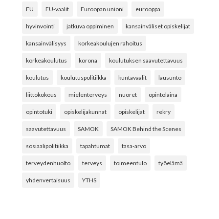
EU
EU-vaalit
Euroopan unioni
eurooppa
hyvinvointi
jatkuva oppiminen
kansainväliset opiskelijat
kansainvälisyys
korkeakoulujen rahoitus
korkeakoulutus
korona
koulutuksen saavutettavuus
koulutus
koulutuspolitiikka
kuntavaalit
lausunto
liittokokous
mielenterveys
nuoret
opintolaina
opintotuki
opiskelijakunnat
opiskelijat
rekry
saavutettavuus
SAMOK
SAMOK Behind the Scenes
sosiaalipolitiikka
tapahtumat
tasa-arvo
terveydenhuolto
terveys
toimeentulo
työelämä
yhdenvertaisuus
YTHS