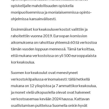
opiskelijalle mahdollisuuden opiskella
monipuolisemmissa ja monialaisemmissa opinto-
ohjelmissa kansainvälisesti.
Ensimmäiset korkeakouluverkostot valittiin ja
rahoitettiin vuonna 2019. Euroopan komission
aikomuksena on rahoittaa yhteensä 60:tä verkostoa
tämän vuoden loppuun mennessä. Tämä tarkoittaa,
että mukana verkostoissa on yli 500 eurooppalaista
korkeakoulua.
Suomen korkeakoulut ovat menestyneet
verkostokilpailussa erinomaisesti: tällä hetkellä
mukana on 12 yliopistoa ja 7 ammattikorkeakoulua,
ja monet vielä ulkopuolella olevat ovat hakeneet
verkostoasemaa kevään 2024 haussa. Kattavan
osallistumisen puitteissa Suomella onkin hyvät