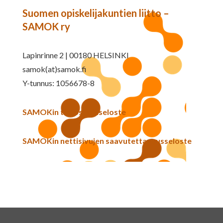
Suomen opiskelijakuntien liitto –
SAMOK ry
Lapinrinne 2 | 00180 HELSINKI
samok(at)samok.fi
Y-tunnus: 1056678-8
SAMOKin tietosuojaseloste
SAMOKin nettisivujen saavutettavuusseloste