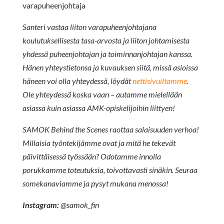
varapuheenjohtaja
Santeri vastaa liiton varapuheenjohtajana
koulutuksellisesta tasa-arvosta ja liiton johtamisesta
yhdessä puheenjohtajan ja toiminnanjohtajan kanssa.
Hänen yhteystietonsa ja kuvauksen siitä, missä asioissa
häneen voi olla yhteydessä, löydät
nettisivuiltamme
.
Ole yhteydessä koska vaan – autamme mielellään
asiassa kuin asiassa AMK-opiskelijoihin liittyen!
SAMOK Behind the Scenes raottaa salaisuuden verhoa!
Millaisia työntekijämme ovat ja mitä he tekevät
päivittäisessä työssään? Odotamme innolla
porukkamme toteutuksia, toivottavasti sinäkin. Seuraa
somekanaviamme ja pysyt mukana menossa!
Instagram:
@samok_fin