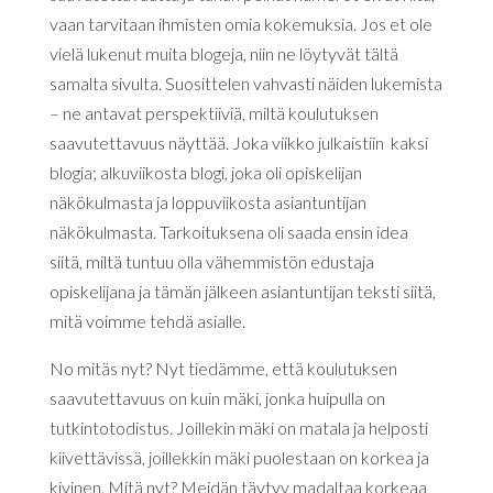
vaan tarvitaan ihmisten omia kokemuksia. Jos et ole
vielä lukenut muita blogeja, niin ne löytyvät tältä
samalta sivulta. Suosittelen vahvasti näiden lukemista
– ne antavat perspektiiviä, miltä koulutuksen
saavutettavuus näyttää. Joka viikko julkaistiin kaksi
blogia; alkuviikosta blogi, joka oli opiskelijan
näkökulmasta ja loppuviikosta asiantuntijan
näkökulmasta. Tarkoituksena oli saada ensin idea
siitä, miltä tuntuu olla vähemmistön edustaja
opiskelijana ja tämän jälkeen asiantuntijan teksti siitä,
mitä voimme tehdä asialle.
No mitäs nyt? Nyt tiedämme, että koulutuksen
saavutettavuus on kuin mäki, jonka huipulla on
tutkintotodistus. Joillekin mäki on matala ja helposti
kiivettävissä, joillekkin mäki puolestaan on korkea ja
kivinen. Mitä nyt? Meidän täytyy madaltaa korkeaa