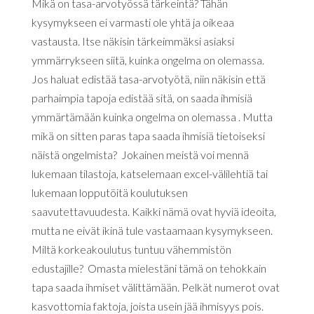
Mikä on tasa-arvotyössä tärkeintä? Tähän
kysymykseen ei varmasti ole yhtä ja oikeaa
vastausta. Itse näkisin tärkeimmäksi asiaksi
ymmärrykseen siitä, kuinka ongelma on olemassa.
Jos haluat edistää tasa-arvotyötä, niin näkisin että
parhaimpia tapoja edistää sitä, on saada ihmisiä
ymmärtämään kuinka ongelma on olemassa . Mutta
mikä on sitten paras tapa saada ihmisiä tietoiseksi
näistä ongelmista? Jokainen meistä voi mennä
lukemaan tilastoja, katselemaan excel-välilehtiä tai
lukemaan lopputöitä koulutuksen
saavutettavuudesta. Kaikki nämä ovat hyviä ideoita,
mutta ne eivät ikinä tule vastaamaan kysymykseen.
Miltä korkeakoulutus tuntuu vähemmistön
edustajille? Omasta mielestäni tämä on tehokkain
tapa saada ihmiset välittämään. Pelkät numerot ovat
kasvottomia faktoja, joista usein jää ihmisyys pois.