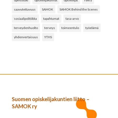
opintotuki
opiskelijakunnat
opiskelijat
rekry
saavutettavuus
SAMOK
SAMOK Behind the Scenes
sosiaalipolitiikka
tapahtumat
tasa-arvo
terveydenhuolto
terveys
toimeentulo
työelämä
yhdenvertaisuus
YTHS
Suomen opiskelijakuntien liitto –
SAMOK ry