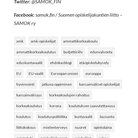
Twitter:
@SAMOK_FIN
Facebook:
samok.fin / Suomen opiskelijakuntien liitto –
SAMOK ry
amk
amk-opiskelijat
ammattikorkeakoulu
ammattikorkeakoulutus
budjettiriihi
edunvalvonta
eduskuntavaalit
ehdokasblogi
etäopiskelukysely
EU
EU-vaalit
Euroopan unioni
eurooppa
hyvinvointi
jatkuva oppiminen
kansainväliset opiskelijat
kansainvälisyys
korkeakoulujen rahoitus
korkeakoulutus
korona
koulutuksen saavutettavuus
koulutus
koulutuspolitiikka
kuntavaalit
lausunto
liittokokous
mielenterveys
nuoret
opintolaina