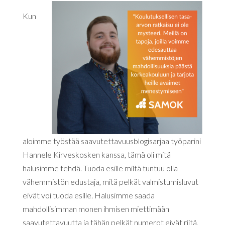
Kun
aloimme työstää saavutettavuusblogisarjaa työparini
Hannele Kirveskosken kanssa, tämä oli mitä
halusimme tehdä. Tuoda esille miltä tuntuu olla
vähemmistön edustaja, mitä pelkät valmistumisluvut
eivät voi tuoda esille. Halusimme saada
mahdollisimman monen ihmisen miettimään
saavutettavuutta ja tähän pelkät numerot eivät riitä,