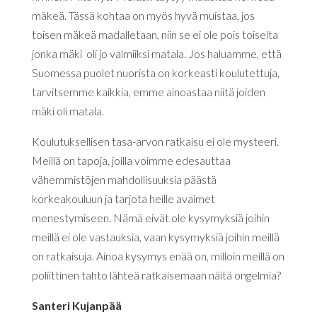
mäkeä. Tässä kohtaa on myös hyvä muistaa, jos
toisen mäkeä madalletaan, niin se ei ole pois toiselta
jonka mäki oli jo valmiiksi matala. Jos haluamme, että
Suomessa puolet nuorista on korkeasti koulutettuja,
tarvitsemme kaikkia, emme ainoastaa niitä joiden
mäki oli matala.
Koulutuksellisen tasa-arvon ratkaisu ei ole mysteeri.
Meillä on tapoja, joilla voimme edesauttaa
vähemmistöjen mahdollisuuksia päästä
korkeakouluun ja tarjota heille avaimet
menestymiseen. Nämä eivät ole kysymyksiä joihin
meillä ei ole vastauksia, vaan kysymyksiä joihin meillä
on ratkaisuja. Ainoa kysymys enää on, milloin meillä on
poliittinen tahto lähteä ratkaisemaan näitä ongelmia?
Santeri Kujanpää