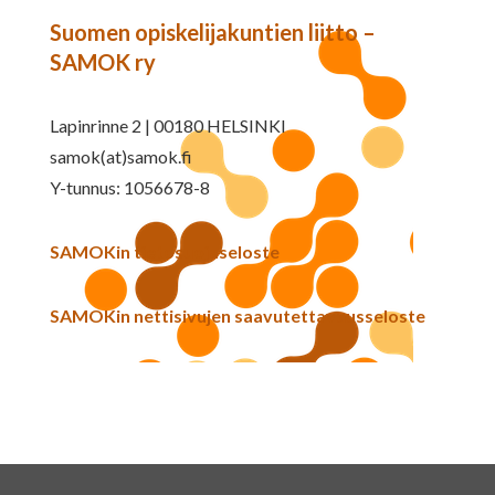
Suomen opiskelijakuntien liitto –
SAMOK ry
Lapinrinne 2 | 00180 HELSINKI
samok(at)samok.fi
Y-tunnus: 1056678-8
SAMOKin tietosuojaseloste
SAMOKin nettisivujen saavutettavuusseloste