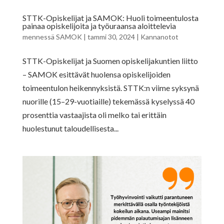
STTK-Opiskelijat ja SAMOK: Huoli toimeentulosta
painaa opiskelijoita ja työuraansa aloittelevia
mennessä
SAMOK
|
tammi 30, 2024
|
Kannanotot
STTK-Opiskelijat ja Suomen opiskelijakuntien liitto
– SAMOK esittävät huolensa opiskelijoiden
toimeentulon heikennyksistä. STTK:n viime syksynä
nuorille (15–29-vuotiaille) tekemässä kyselyssä 40
prosenttia vastaajista oli melko tai erittäin
huolestunut taloudellisesta...