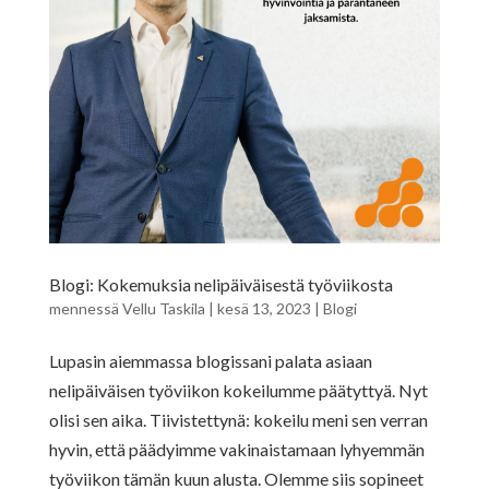
Blogi: Kokemuksia nelipäiväisestä työviikosta
mennessä
Vellu Taskila
|
kesä 13, 2023
|
Blogi
Lupasin aiemmassa blogissani palata asiaan
nelipäiväisen työviikon kokeilumme päätyttyä. Nyt
olisi sen aika. Tiivistettynä: kokeilu meni sen verran
hyvin, että päädyimme vakinaistamaan lyhyemmän
työviikon tämän kuun alusta. Olemme siis sopineet