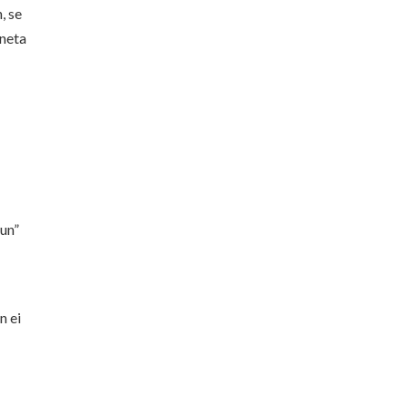
, se
nneta
uun”
n ei