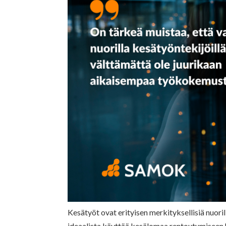
Kesätyöt ovat erityisen merkityksellisiä nuorille
ideaalista käyttää kesälomaa rentoutumiseen hu