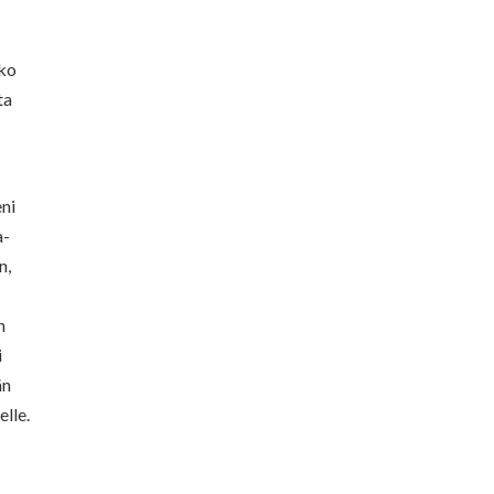
oko
ta
eni
a-
n,
n
i
än
lle.