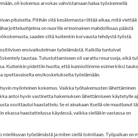
ymään, oli kokemus arvokas vahvistamaan halua työskennellä
ivan pituiselta. Pitihän sitä kesälomasta riittää aikaa, mitä viettää
äharjoitteluohjelma on nuorille erinomainen mahdollisuus päästä
ökokemusta, saaden siitä kuitenkin korvausta tehdystä työstä.
ositiivisen ensivaikutelman työelämästä. Kaikilla tuntuivat
ntely taustaa. Tutustuttamiseen oli varattu resursseja, eikä tul
. Kuitenkin pidettiin huolta, että kunnioitimme esimerkiksi tauk
ta opettavaiselta ensikosketukselta työelämään.
a hyvin myönteinen kokemus. Vaikka työhakemusten lähettäminen
aikka antoi hyvin vastinetta hakemuksen lähettämiseen käytetylle aj
ta osoittautui haastattelu. Se ei ainakaan itsellä ole muuttunut t
in ekassa haastattelussa käydessä, vaikka sielläkin vastassa on
 mielikuvan työelämästä ja miten siellä toimitaan. Työpaikan on 