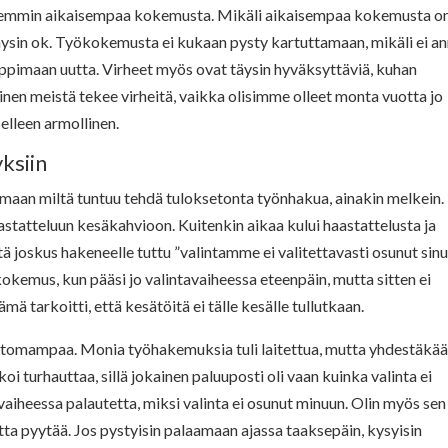
arvemmin aikaisempaa kokemusta. Mikäli aikaisempaa kokemusta on
n täysin ok. Työkokemusta ei kukaan pysty kartuttamaan, mikäli ei a
ppimaan uutta. Virheet myös ovat täysin hyväksyttäviä, kuhan
inen meistä tekee virheitä, vaikka olisimme olleet monta vuotta jo
elleen armollinen.
ksiin
aan miltä tuntuu tehdä tuloksetonta työnhakua, ainakin melkein.
tatteluun kesäkahvioon. Kuitenkin aikaa kului haastattelusta ja
tä joskus hakeneelle tuttu ”valintamme ei valitettavasti osunut sin
okemus, kun pääsi jo valintavaiheessa eteenpäin, mutta sitten ei
mä tarkoitti, että kesätöitä ei tälle kesälle tullutkaan.
ettomampaa. Monia työhakemuksia tuli laitettua, mutta yhdestäkää
 turhauttaa, sillä jokainen paluuposti oli vaan kuinka valinta ei
vaiheessa palautetta, miksi valinta ei osunut minuun. Olin myös sen
ta pyytää. Jos pystyisin palaamaan ajassa taaksepäin, kysyisin