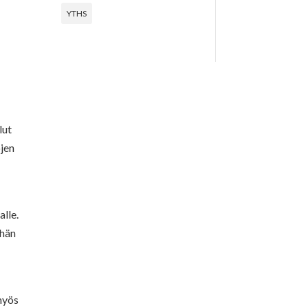
YTHS
lut
ojen
alle.
ähän
myös