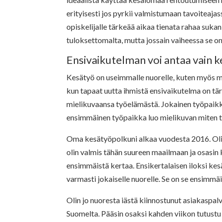
erityisesti jos pyrkii valmistumaan tavoiteaj
opiskelijalle tärkeää aikaa tienata rahaa suka
tuloksettomalta, mutta jossain vaiheessa se on
Ensivaikutelman voi antaa vain k
Kesätyö on useimmalle nuorelle, kuten myös m
kun tapaat uutta ihmistä ensivaikutelma on t
mielikuvaansa työelämästä. Jokainen työpaikk
ensimmäinen työpaikka luo mielikuvan miten t
Oma kesätyöpolkuni alkaa vuodesta 2016. Olin t
olin valmis tähän suureen maailmaan ja osasin
ensimmäistä kertaa. Ensikertalaisen iloksi kesäl
varmasti jokaiselle nuorelle. Se on se ensimmä
Olin jo nuoresta iästä kiinnostunut asiakaspalv
Suomelta. Pääsin osaksi kahden viikon tutustu 