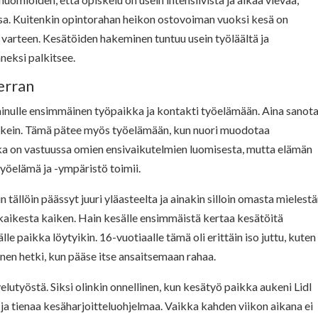
assa. Kuitenkin opintorahan heikon ostovoiman vuoksi kesä on
n varteen. Kesätöiden hakeminen tuntuu usein työläältä ja
neksi palkitsee.
erran
inulle ensimmäinen työpaikka ja kontakti työelämään. Aina sanota
ärkein. Tämä pätee myös työelämään, kun nuori muodotaa
a on vastuussa omien ensivaikutelmien luomisesta, mutta elämän
yöelämä ja -ympäristö toimii.
ällöin päässyt juuri yläasteelta ja ainakin silloin omasta mielestä
 kaikesta kaiken. Hain kesälle ensimmäistä kertaa kesätöitä
le paikka löytyikin. 16-vuotiaalle tämä oli erittäin iso juttu, kuten
inen hetki, kun pääse itse ansaitsemaan rahaa.
elutyöstä. Siksi olinkin onnellinen, kun kesätyö paikka aukeni Lidl
ja tienaa kesäharjoitteluohjelmaa. Vaikka kahden viikon aikana ei