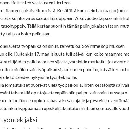
maan kielteisten vastausten kierteen.
 tilanteen jokaiselle meistä. Kesätöitä kun usein haetaan jo joulu-
eurata kuinka virus saapui Eurooppaan. Alkuvuodesta pääsinkin k
tasohyppely. Tällä kertaa suoritin tämän pelin jokaisen tason, mut
tty salassa koko pelin ajan.
olella, että työpaikka on sinun, tervetuloa. Sovimme sopimuksen
uolelle. Kuitenkin 17. maaliskuuta tuli päivä, kun koko maamme m
yöntekijöiden palkkaamisen sijasta, varsinkin matkailu- ja ravintol
in ollen minäkin sain työpaikan sijaan uuden puhelun, missä kerrottii
 ole töitä edes nykyisille työntekijöille.
a lomautukset pyörivät vielä työpaikoilla, joten kesätöistä sai vai
säni tekemällä opintoja eteenpäin niin paljon kuin vain kursseja ol
pienen tulonlähteen opintorahasta kesän ajalle ja pystyin keventämä
ostuinkin hyppäämään opiskelijakuntatoimintaan seuraavalle vuode
työntekijäksi