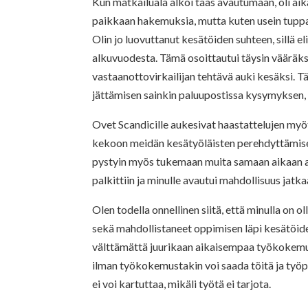
Kun matkailuala alkoi taas avautumaan, oli aik
paikkaan hakemuksia, mutta kuten usein tuppa
Olin jo luovuttanut kesätöiden suhteen, sillä e
alkuvuodesta. Tämä osoittautui täysin vääräksi,
vastaanottovirkailijan tehtävä auki kesäksi.
jättämisen sainkin paluupostissa kysymyksen, m
Ovet Scandicille aukesivat haastattelujen myö
kekoon meidän kesätyöläisten perehdyttämisee
pystyin myös tukemaan muita samaan aikaan al
palkittiin ja minulle avautui mahdollisuus jatk
Olen todella onnellinen siitä, että minulla on o
sekä mahdollistaneet oppimisen läpi kesätöiden
välttämättä juurikaan aikaisempaa työkokemusta
ilman työkokemustakin voi saada töitä ja työ
ei voi kartuttaa, mikäli työtä ei tarjota.