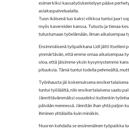
esimerkiksi kassatyöskentelyyn pääse perhet
asiakaspalvelualalla.
Tuon ikäisenä tuo kaksi viikkoa tuntui juuri sop
myös kavereiden kanssa. Tutustu ja tienaa kes
tutustumaan työelämään, ilman aikaisempaa ty
Ensimmäisenä työpaikkana Lidl jätti itselleni p
ymmärtävän, että emme omaa aikaisempaa työske
oloa, että jäisimme yksin kysymystemme kanssa
pituuksia. Tämä tuntui todella pehmeältä, mut
Työnhausta jäi kokemuksena ensikertalaisen
tuntui työläältä, niin ensikertalaisena saatu p
Jännittävämmäksi osuudeksi kuitenkin työnhaus
päivään mennessä. Jännitän ihan yhtä paljon ku
ihminen yhtälailla kuin minäkin.
Nuoren kohdalla se ensimmäinen työpaikka luo