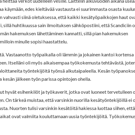
a heittää verkot uudelleen vesille. Laittelin alkuvuoden aikana use
a käymään, edes kieltävää vastausta ei suurimmasta osasta kuulu
lin vahvasti siinä oletuksessa, että kaikki kesätyöpaikkojen haut ov
 sillä huhtikuussa sain ilmoituksen sähköpostiini, että Scandiciin ol
 Tämän hakemuksen lähettäminen kannatti, sillä pian hakemuksen
illoin minulle sopisi haastattelu.
tä. Vastaanotto työpaikalla oli lämmin ja jokainen kantoi kortensa
n. Itselläni oli myös aikaisempaa työkokemusta tehtävästä, jote
oittaneita työntekijöitä työnsä alkutaipaleella. Kesän työpanoks
aa kesän jälkeen työn parissa opintojen ohella.
llut hyvät esihenkilöt ja työkaverit, jotka ovat luoneet tervetulleen 
. On tärkeä muistaa, että varsinkin nuorilla kesätyöntekijöillä ei 
. Nuorten tulisi varsinkin kesätöitä hakiessa luottaa siihen, ett
paikat ovat valmiita kouluttamaan uusia työntekijöitä. Työkokemu