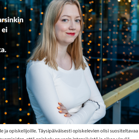
 ja opiskelijoille. Täysipäiväisesti opiskelevien olisi suositeltavaa 
omioiden, että opiskelu on usein intensiivistä ja aikaa vievää,