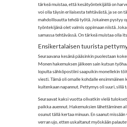
tärkeä muistaa, että kesätyöntekijällä on h
voi olla täysin erilaisesta tehtävästä, ja se o
mahdollisuutta tehdä työtä. Jokainen pystyy o
työntekijänä olet valmis oppimaan niistä. Joka
samassa tehtävässä. On tärkeä muistaa olla its
Ensikertalaisen tuurista pettymy
Seuraavana kesänä pääsinkin puolestaan kokem
Monen hakemuksen jälkeen sain kutsun työhaas
lopulta sähköpostiini saapuikin monellekin töi
viesti. Tämä oli omalle kohdalle ensimmäinen k
kuitenkaan napannut. Pettymys oli suuri, sillä tä
Seuraavat kaksi vuotta olivatkin vielä tuloks
paikka auennut. Hakemuksien lähettäminen alkoi
osunut tällä kertaa minuun. En saanut missään 
verran ujo, etten uskaltanut myöskään palautet