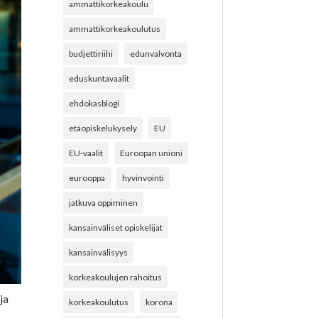
ammattikorkeakoulu
ammattikorkeakoulutus
budjettiriihi
edunvalvonta
eduskuntavaalit
ehdokasblogi
etäopiskelukysely
EU
EU-vaalit
Euroopan unioni
eurooppa
hyvinvointi
jatkuva oppiminen
kansainväliset opiskelijat
kansainvälisyys
korkeakoulujen rahoitus
ja
korkeakoulutus
korona