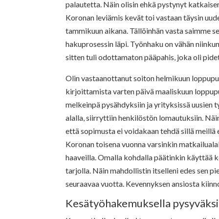
palautetta. Näin olisin ehkä pystynyt katkaise
Koronan leviämis kevät toi vastaan täysin uuden
tammikuun aikana. Tällöinhän vasta saimme s
hakuprosessin läpi. Työnhaku on vähän niinkun 
sitten tuli odottamaton pääpahis, joka oli pide
Olin vastaanottanut soiton helmikuun loppupu
kirjoittamista varten päivä maaliskuun loppup
melkeinpä pysähdyksiin ja yrityksissä uusien t
alalla, siirryttiin henkilöstön lomautuksiin. Nä
että sopimusta ei voidakaan tehdä sillä meillä ei
Koronan toisena vuonna varsinkin matkailualall
haaveilla. Omalla kohdalla päätinkin käyttää ke
tarjolla. Näin mahdollistin itselleni edes sen 
seuraavaa vuotta. Kevennyksen ansiosta kiinn
Kesätyöhakemuksella pysyväksi 