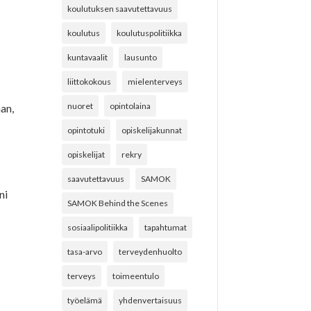
koulutuksen saavutettavuus
koulutus
koulutuspolitiikka
kuntavaalit
lausunto
liittokokous
mielenterveys
nuoret
opintolaina
an,
opintotuki
opiskelijakunnat
opiskelijat
rekry
saavutettavuus
SAMOK
ni
SAMOK Behind the Scenes
sosiaalipolitiikka
tapahtumat
tasa-arvo
terveydenhuolto
terveys
toimeentulo
työelämä
yhdenvertaisuus