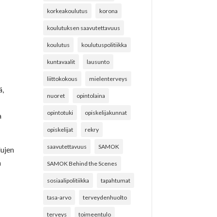
korkeakoulutus
korona
koulutuksen saavutettavuus
koulutus
koulutuspolitiikka
kuntavaalit
lausunto
liittokokous
mielenterveys
ä,
nuoret
opintolaina
opintotuki
opiskelijakunnat
a
opiskelijat
rekry
saavutettavuus
SAMOK
lujen
n
SAMOK Behind the Scenes
sosiaalipolitiikka
tapahtumat
tasa-arvo
terveydenhuolto
terveys
toimeentulo