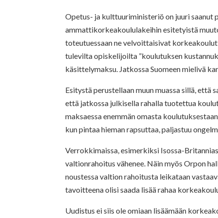
Opetus- ja kulttuuriministeriö on juuri saanut
ammattikorkeakoululakeihin esitetyistä muuto
toteutuessaan ne velvoittaisivat korkeakoulu
tulevilta opiskelijoilta ”koulutuksen kustann
käsittelymaksu. Jatkossa Suomeen mielivä kansa
Esitystä perustellaan muun muassa sillä, että
että jatkossa julkisella rahalla tuotettua koul
maksaessa enemmän omasta koulutuksestaan. M
kun pintaa hieman rapsuttaa, paljastuu ongelm
Verrokkimaissa, esimerkiksi Isossa-Britanniass
valtionrahoitus vähenee. Näin myös Orpon hallit
noustessa valtion rahoitusta leikataan vastaav
tavoitteena olisi saada lisää rahaa korkeakoul
Uudistus ei siis ole omiaan lisäämään korkeako