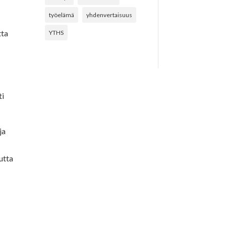
työelämä
yhdenvertaisuus
tta
YTHS
ti
ja
utta