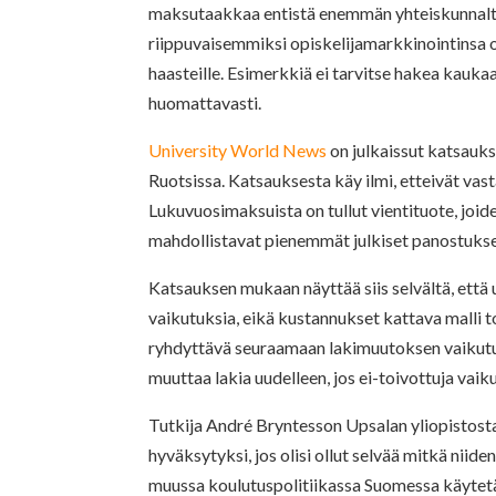
maksutaakkaa entistä enemmän yhteiskunnalta 
riippuvaisemmiksi opiskelijamarkkinointinsa o
haasteille. Esimerkkiä ei tarvitse hakea kaukaa,
huomattavasti.
University World News
on julkaissut katsauks
Ruotsissa. Katsauksesta käy ilmi, etteivät vast
Lukuvuosimaksuista on tullut vientituote, joid
mahdollistavat pienemmät julkiset panostuks
Katsauksen mukaan näyttää siis selvältä, että
vaikutuksia, eikä kustannukset kattava malli t
ryhdyttävä seuraamaan lakimuutoksen vaikutuk
muuttaa lakia uudelleen, jos ei-toivottuja vaik
Tutkija André Bryntesson Upsalan yliopistosta 
hyväksytyksi, jos olisi ollut selvää mitkä nii
muussa koulutuspolitiikassa Suomessa käytet