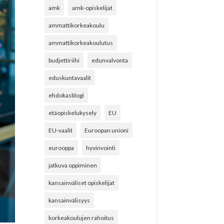
amk
amk-opiskelijat
ammattikorkeakoulu
ammattikorkeakoulutus
budjettiriihi
edunvalvonta
eduskuntavaalit
ehdokasblogi
etäopiskelukysely
EU
EU-vaalit
Euroopan unioni
eurooppa
hyvinvointi
jatkuva oppiminen
kansainväliset opiskelijat
kansainvälisyys
korkeakoulujen rahoitus