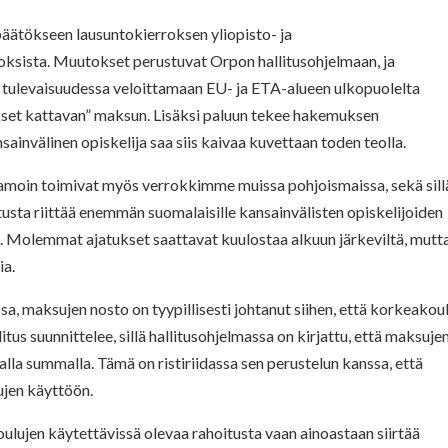
 päätökseen lausuntokierroksen yliopisto- ja
ksista. Muutokset perustuvat Orpon hallitusohjelmaan, ja
t tulevaisuudessa veloittamaan EU- ja ETA-alueen ulkopuolelta
ukset kattavan” maksun. Lisäksi paluun tekee hakemuksen
invälinen opiskelija saa siis kaivaa kuvettaan toden teolla.
 samoin toimivat myös verrokkimme muissa pohjoismaissa, sekä sill
utusta riittää enemmän suomalaisille kansainvälisten opiskelijoiden
olemmat ajatukset saattavat kuulostaa alkuun järkeviltä, mutt
ia.
a, maksujen nosto on tyypillisesti johtanut siihen, että korkeakou
us suunnittelee, sillä hallitusohjelmassa on kirjattu, että maksuje
alla summalla. Tämä on ristiriidassa sen perustelun kanssa, että
ujen käyttöön.
ulujen käytettävissä olevaa rahoitusta vaan ainoastaan siirtää