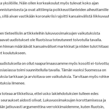
yksilöille. Näin ollen korkeakoulut myös tulevat koko ajan
nnistumisesta ja ovat alttiimpia poikkeustilanteiden aiheuttamille
 sillä aivan vastikään koronakriisi rajoitti kansainvälistä liikkuvuu
en tieteellisiin artikkeleihin lukuvuosimaksujen vaikutuksista
aavat uudistukset ole Ruotsissa toteutuneet toivotulla tavalla.
en hinnan määräävät kansainväliset markkinat ja niiden tulot hitaas
et koulutukseen.
 uudistuksella on ollut naapurimaassamme myös kosolti ei-toivottu
osiasiassa toimi suunnitellulla tavalla. Tämän vuoksi Suomessa on
sia tarkkaan ja arvioitava sen vaikutuksia. Tarvitaan myös rohke
utuksia ilmenee.
toteaa artikkelissa, ettei usko lakiehdotuksien tulleen edes
den seuraukset aidosti olivat. Lukuvuosimaksujen korottamisessa ja
ään jatkuvasti argumenttina verrokkimaidemme, kuten Ruotsin,