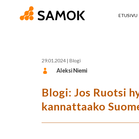
ETUSIVU
29.01.2024
|
Blogi
Aleksi Niemi

Blogi: Jos Ruotsi h
kannattaako Suome