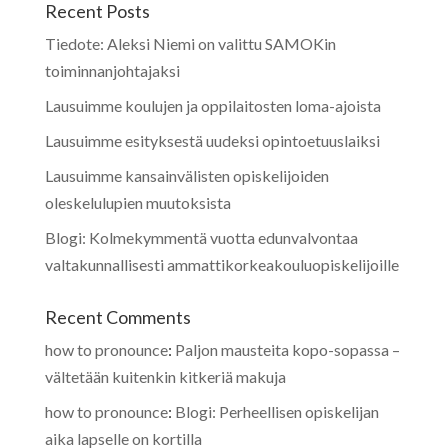
Recent Posts
Tiedote: Aleksi Niemi on valittu SAMOKin
toiminnanjohtajaksi
Lausuimme koulujen ja oppilaitosten loma-ajoista
Lausuimme esityksestä uudeksi opintoetuuslaiksi
Lausuimme kansainvälisten opiskelijoiden
oleskelulupien muutoksista
Blogi: Kolmekymmentä vuotta edunvalvontaa
valtakunnallisesti ammattikorkeakouluopiskelijoille
Recent Comments
how to pronounce
:
Paljon mausteita kopo-sopassa –
vältetään kuitenkin kitkeriä makuja
how to pronounce
:
Blogi: Perheellisen opiskelijan
aika lapselle on kortilla