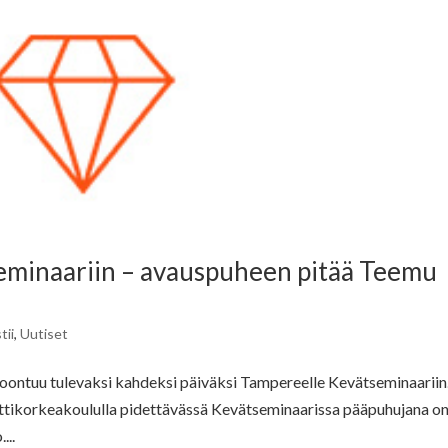
inaariin – avauspuheen pitää Teemu
tii
,
Uutiset
oontuu tulevaksi kahdeksi päiväksi Tampereelle Kevätseminaariin
ttikorkeakoululla pidettävässä Kevätseminaarissa pääpuhujana o
...