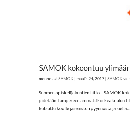
SAMOK kokoontuu ylimäärä
mennessä
SAMOK
|
maalis 24, 2017
|
SAMOK vies
Suomen opiskelijakuntien liitto – SAMOK koko
pidetään Tampereen ammattikorkeakoulun tiloi
kutsuttu koolle jäsenistön pyynnöstä ja siellä...