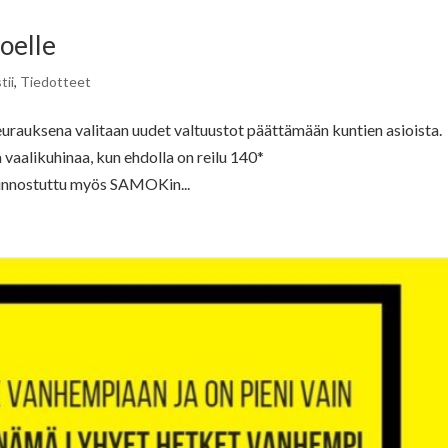
oelle
tii
,
Tiedotteet
seurauksena valitaan uudet valtuustot päättämään kuntien asioista.
aalikuhinaa, kun ehdolla on reilu 140*
 innostuttu myös SAMOKin...