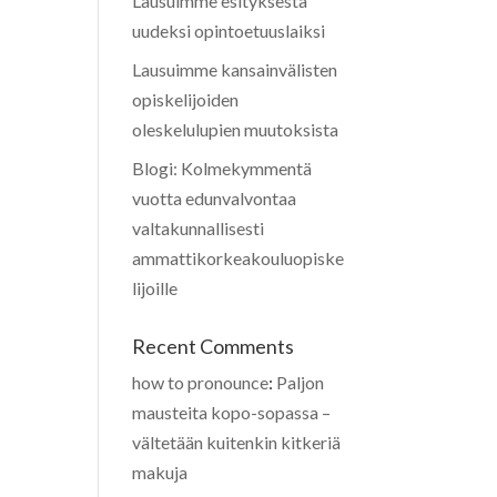
Lausuimme esityksestä
uudeksi opintoetuuslaiksi
Lausuimme kansainvälisten
opiskelijoiden
oleskelulupien muutoksista
Blogi: Kolmekymmentä
vuotta edunvalvontaa
valtakunnallisesti
ammattikorkeakouluopiske
lijoille
Recent Comments
how to pronounce
:
Paljon
mausteita kopo-sopassa –
vältetään kuitenkin kitkeriä
makuja