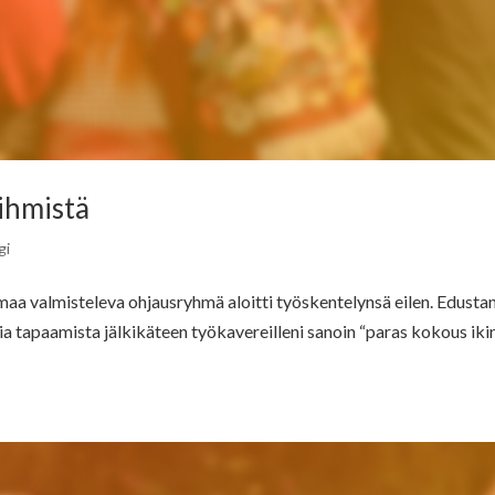
 ihmistä
gi
a valmisteleva ohjausryhmä aloitti työskentelynsä eilen. Edusta
 tapaamista jälkikäteen työkavereilleni sanoin “paras kokous ikin