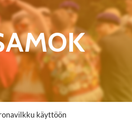
onavilkku käyttöön