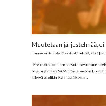
Muutetaan järjestelmää, ei
mennessä
Hannele Kirveskoski
|
elo 28, 2020
|
Blo
Korkeakoulutuksen saavutettavuussuunnitelma
ohjausryhmässä SAMOKia ja saatoin luonnehtia
ja hyvä se olikin. Ryhmässä käytiin...