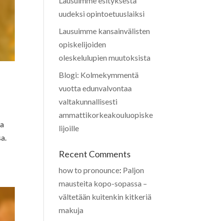
Lausuimme esityksestä
uudeksi opintoetuuslaiksi
Lausuimme kansainvälisten
opiskelijoiden
oleskelulupien muutoksista
Blogi: Kolmekymmentä
vuotta edunvalvontaa
valtakunnallisesti
ammattikorkeakouluopiske
aa
lijoille
a.
Recent Comments
how to pronounce
:
Paljon
mausteita kopo-sopassa –
vältetään kuitenkin kitkeriä
makuja