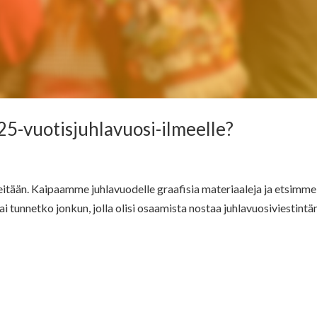
5-vuotisjuhlavuosi-ilmeelle?
tään. Kaipaamme juhlavuodelle graafisia materiaaleja ja etsimme
tai tunnetko jonkun, jolla olisi osaamista nostaa juhlavuosiviestin