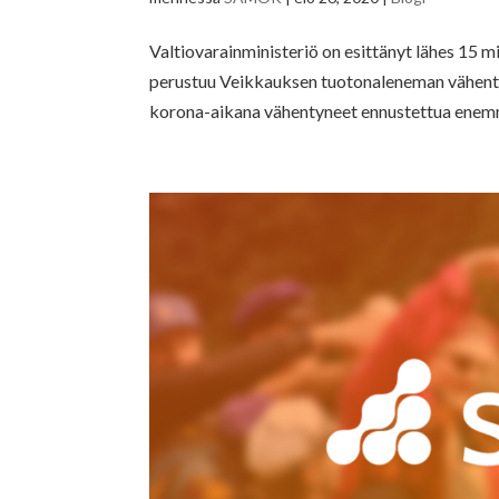
Valtiovarainministeriö on esittänyt lähes 15 m
perustuu Veikkauksen tuotonaleneman vähentäm
korona-aikana vähentyneet ennustettua enemm