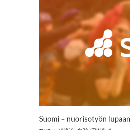
Suomi – nuorisotyön lupaa
mennessä
SAMOK
|
elo 26, 2020
|
Blogi