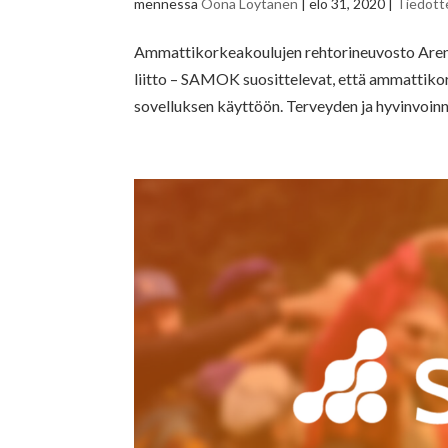
mennessä
Oona Löytänen
|
elo 31, 2020
|
Tiedott
Ammattikorkeakoulujen rehtorineuvosto Aren
liitto – SAMOK suosittelevat, että ammattikor
sovelluksen käyttöön. Terveyden ja hyvinvoinnin