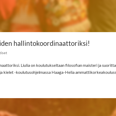
den hallintokoordinaattoriksi!
tiset
attoriksi. Liulia on koulutukseltaan filosofian maisteri ja suoritt
ti ja kielet -koulutusohjelmassa Haaga-Helia ammattikorkeakouluss