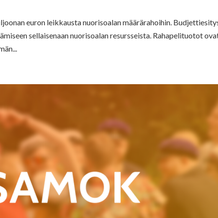
iljoonan euron leikkausta nuorisoalan määrärahoihin. Budjettiesity
iseen sellaisenaan nuorisoalan resursseista. Rahapelituotot ova
än...