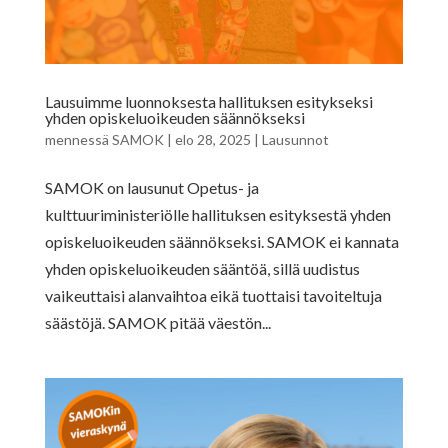
Lausuimme luonnoksesta hallituksen esitykseksi
yhden opiskeluoikeuden säännökseksi
mennessä
SAMOK
|
elo 28, 2025
|
Lausunnot
SAMOK on lausunut Opetus- ja
kulttuuriministeriölle hallituksen esityksestä yhden
opiskeluoikeuden säännökseksi. SAMOK ei kannata
yhden opiskeluoikeuden sääntöä, sillä uudistus
vaikeuttaisi alanvaihtoa eikä tuottaisi tavoiteltuja
säästöjä. SAMOK pitää väestön...