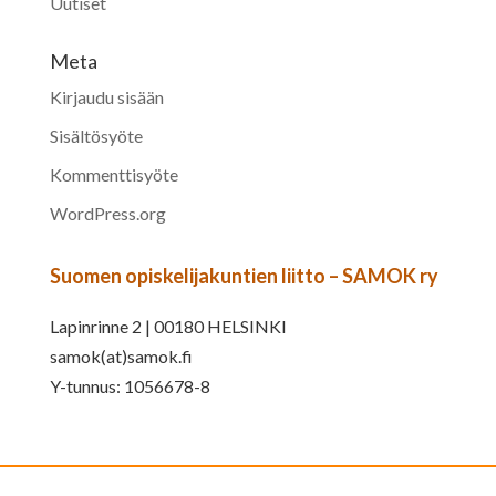
Uutiset
Meta
Kirjaudu sisään
Sisältösyöte
Kommenttisyöte
WordPress.org
Suomen opiskelijakuntien liitto – SAMOK ry
Lapinrinne 2 | 00180 HELSINKI
samok(at)samok.fi
Y-tunnus: 1056678-8