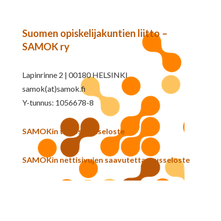
Suomen opiskelijakuntien liitto –
SAMOK ry
Lapinrinne 2 | 00180 HELSINKI
samok(at)samok.fi
Y-tunnus: 1056678-8
SAMOKin tietosuojaseloste
SAMOKin nettisivujen saavutettavuusseloste