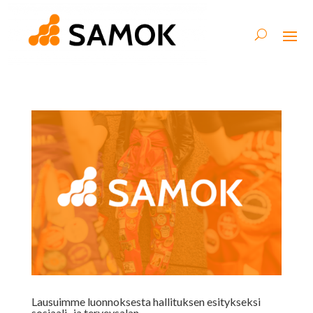
Lausuimme luonnoksesta hallituksen esitykseksi
sosiaali- ja terveysalan