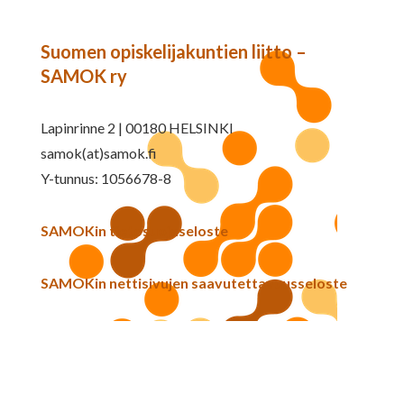
Suomen opiskelijakuntien liitto –
SAMOK ry
Lapinrinne 2 | 00180 HELSINKI
samok(at)samok.fi
Y-tunnus: 1056678-8
SAMOKin tietosuojaseloste
SAMOKin nettisivujen saavutettavuusseloste