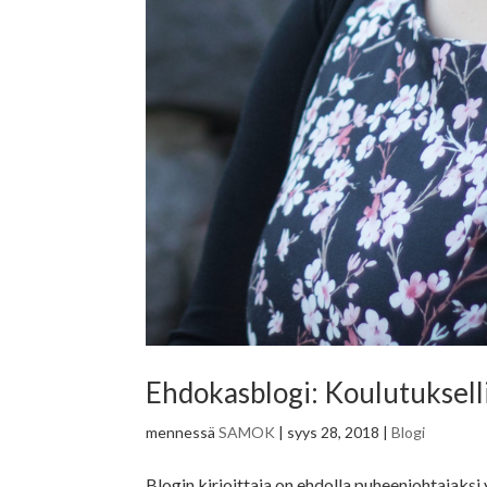
Ehdokasblogi: Koulutukselli
mennessä
SAMOK
|
syys 28, 2018
|
Blogi
Blogin kirjoittaja on ehdolla puheenjohtajaks