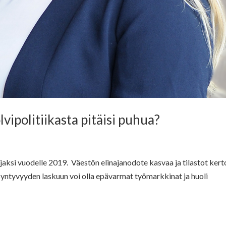
vipolitiikasta pitäisi puhua?
tajaksi vuodelle 2019. Väestön elinajanodote kasvaa ja tilastot ker
 syntyvyyden laskuun voi olla epävarmat työmarkkinat ja huoli