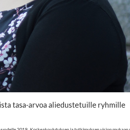
sta tasa-arvoa aliedustetuille ryhmille
i vuodelle 2019. Korkeakoulutuksen ja tutkimuksen vision mukaan y