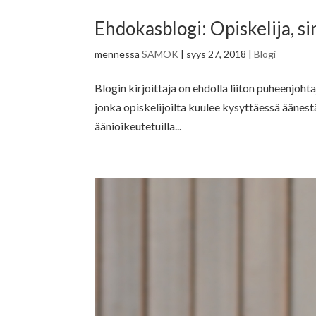
Ehdokasblogi: Opiskelija, s
mennessä
SAMOK
|
syys 27, 2018
|
Blogi
Blogin kirjoittaja on ehdolla liiton puheenjoht
jonka opiskelijoilta kuulee kysyttäessä äänestä
äänioikeutetuilla...