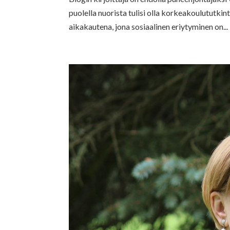
puolella nuorista tulisi olla korkeakoulututk
aikakautena, jona sosiaalinen eriytyminen on...