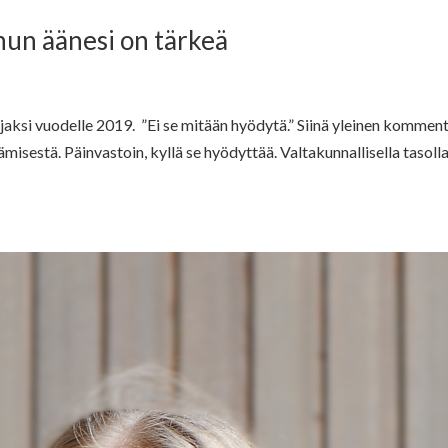
inun äänesi on tärkeä
ajaksi vuodelle 2019. ”Ei se mitään hyödytä.” Siinä yleinen komment
misestä. Päinvastoin, kyllä se hyödyttää. Valtakunnallisella tasoll