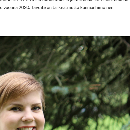
into vuonna 2030. Tavoite on tärkeä, mutta kunnianhimoinen