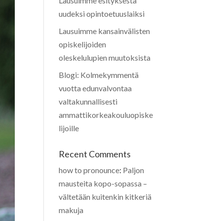
Lausuimme esityksestä
uudeksi opintoetuuslaiksi
Lausuimme kansainvälisten
opiskelijoiden
oleskelulupien muutoksista
Blogi: Kolmekymmentä
vuotta edunvalvontaa
valtakunnallisesti
ammattikorkeakouluopiske
lijoille
Recent Comments
how to pronounce
:
Paljon
mausteita kopo-sopassa –
vältetään kuitenkin kitkeriä
makuja