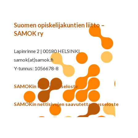
Suomen opiskelijakuntien liitto –
SAMOK ry
Lapinrinne 2 | 00180 HELSINKI
samok(at)samok.fi
Y-tunnus: 1056678-8
SAMOKin tietosuojaseloste
SAMOKin nettisivujen saavutettavuusseloste