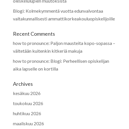
oleskelulupien muutoksista
Blogi: Kolmekymmentä vuotta edunvalvontaa
valtakunnallisesti ammattikorkeakouluopiskelijoille
Recent Comments
how to pronounce
:
Paljon mausteita kopo-sopassa –
vältetään kuitenkin kitkeriä makuja
how to pronounce
:
Blogi: Perheellisen opiskelijan
aika lapselle on kortilla
Archives
kesäkuu 2026
toukokuu 2026
huhtikuu 2026
maaliskuu 2026