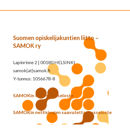
Suomen opiskelijakuntien liitto –
SAMOK ry
Lapinrinne 2 | 00180 HELSINKI
samok(at)samok.fi
Y-tunnus: 1056678-8
SAMOKin tietosuojaseloste
SAMOKin nettisivujen saavutettavuusseloste