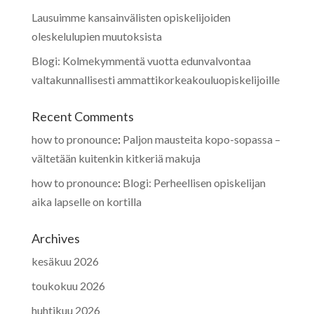
Lausuimme kansainvälisten opiskelijoiden
oleskelulupien muutoksista
Blogi: Kolmekymmentä vuotta edunvalvontaa
valtakunnallisesti ammattikorkeakouluopiskelijoille
Recent Comments
how to pronounce
:
Paljon mausteita kopo-sopassa –
vältetään kuitenkin kitkeriä makuja
how to pronounce
:
Blogi: Perheellisen opiskelijan
aika lapselle on kortilla
Archives
kesäkuu 2026
toukokuu 2026
huhtikuu 2026