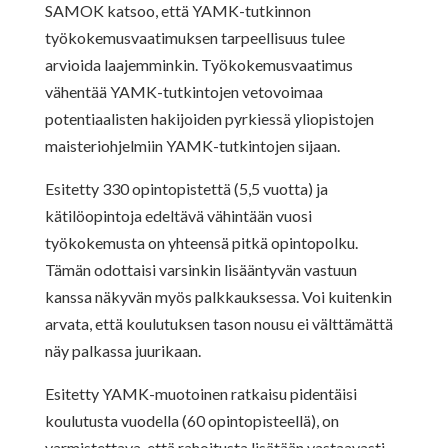
SAMOK katsoo, että YAMK-tutkinnon
työkokemusvaatimuksen tarpeellisuus tulee
arvioida laajemminkin. Työkokemusvaatimus
vähentää YAMK-tutkintojen vetovoimaa
potentiaalisten hakijoiden pyrkiessä yliopistojen
maisteriohjelmiin YAMK-tutkintojen sijaan.
Esitetty 330 opintopistettä (5,5 vuotta) ja
kätilöopintoja edeltävä vähintään vuosi
työkokemusta on yhteensä pitkä opintopolku.
Tämän odottaisi varsinkin lisääntyvän vastuun
kanssa näkyvän myös palkkauksessa. Voi kuitenkin
arvata, että koulutuksen tason nousu ei välttämättä
näy palkassa juurikaan.
Esitetty YAMK-muotoinen ratkaisu pidentäisi
koulutusta vuodella (60 opintopisteellä), on
varmistettava, että rahoitusta lisätään vastaavasti.