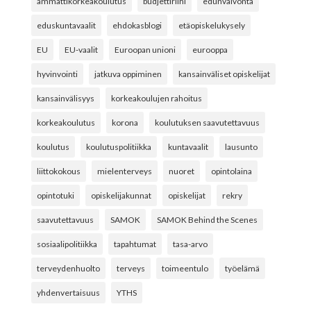
ammattikorkeakoulutus
budjettiriihi
edunvalvonta
eduskuntavaalit
ehdokasblogi
etäopiskelukysely
EU
EU-vaalit
Euroopan unioni
eurooppa
hyvinvointi
jatkuva oppiminen
kansainväliset opiskelijat
kansainvälisyys
korkeakoulujen rahoitus
korkeakoulutus
korona
koulutuksen saavutettavuus
koulutus
koulutuspolitiikka
kuntavaalit
lausunto
liittokokous
mielenterveys
nuoret
opintolaina
opintotuki
opiskelijakunnat
opiskelijat
rekry
saavutettavuus
SAMOK
SAMOK Behind the Scenes
sosiaalipolitiikka
tapahtumat
tasa-arvo
terveydenhuolto
terveys
toimeentulo
työelämä
yhdenvertaisuus
YTHS