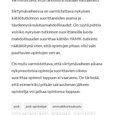
Siirtymävaiheessa on varmistettava nykyisen
kätilötutkinnon suorittaneiden asema ja
täydennyskoulutusmahdollisuudet. On syytä pohtia
voisiko nykyisen tutkinnon suorittaneille luoda
mahdollisuuden suorittaa kätilön YAMK-tutkinto
räätälöitynä siten, että opintojen pituus olisi vain
puuttuvien opintojen verran.
On myös varmistettava, että siirtymävaiheen aikana
nykymuotoisia opintoja suorittavien oikeus
suorittaa opinnot loppuun ei vaarannu. On tärkeää,
että esimerkiksi pitkän sairausloman jälkeen
opiskelija voi jatkaa opintonsa loppuun.
amk
amk-opiskelijat
ammattikorkeakoulu