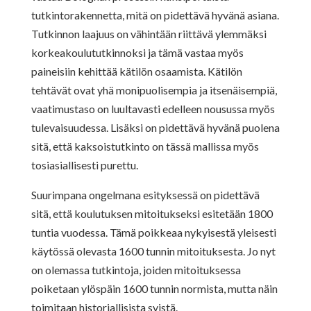
tutkintorakennetta, mitä on pidettävä hyvänä asiana.
Tutkinnon laajuus on vähintään riittävä ylemmäksi
korkeakoulututkinnoksi ja tämä vastaa myös
paineisiin kehittää kätilön osaamista. Kätilön
tehtävät ovat yhä monipuolisempia ja itsenäisempiä,
vaatimustaso on luultavasti edelleen nousussa myös
tulevaisuudessa. Lisäksi on pidettävä hyvänä puolena
sitä, että kaksoistutkinto on tässä mallissa myös
tosiasiallisesti purettu.
Suurimpana ongelmana esityksessä on pidettävä
sitä, että koulutuksen mitoitukseksi esitetään 1800
tuntia vuodessa. Tämä poikkeaa nykyisestä yleisesti
käytössä olevasta 1600 tunnin mitoituksesta. Jo nyt
on olemassa tutkintoja, joiden mitoituksessa
poiketaan ylöspäin 1600 tunnin normista, mutta näin
toimitaan historiallisista syistä.