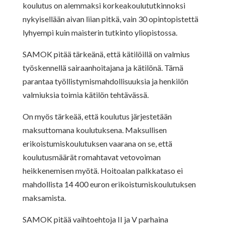
koulutus on alemmaksi korkeakoulututkinnoksi
nykyisellään aivan liian pitkä, vain 30 opintopistettä
lyhyempi kuin maisterin tutkinto yliopistossa.
SAMOK pitää tärkeänä, että kätilöillä on valmius
työskennellä sairaanhoitajana ja kätilönä. Tämä
parantaa työllistymismahdollisuuksia ja henkilön
valmiuksia toimia kätilön tehtävässä.
On myös tärkeää, että koulutus järjestetään
maksuttomana koulutuksena. Maksullisen
erikoistumiskoulutuksen vaarana on se, että
koulutusmäärät romahtavat vetovoiman
heikkenemisen myötä. Hoitoalan palkkataso ei
mahdollista 14 400 euron erikoistumiskoulutuksen
maksamista.
SAMOK pitää vaihtoehtoja II ja V parhaina