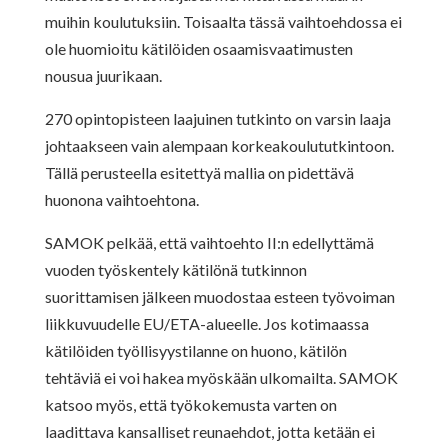
muihin koulutuksiin. Toisaalta tässä vaihtoehdossa ei
ole huomioitu kätilöiden osaamisvaatimusten
nousua juurikaan.
270 opintopisteen laajuinen tutkinto on varsin laaja
johtaakseen vain alempaan korkeakoulututkintoon.
Tällä perusteella esitettyä mallia on pidettävä
huonona vaihtoehtona.
SAMOK pelkää, että vaihtoehto II:n edellyttämä
vuoden työskentely kätilönä tutkinnon
suorittamisen jälkeen muodostaa esteen työvoiman
liikkuvuudelle EU/ETA-alueelle. Jos kotimaassa
kätilöiden työllisyystilanne on huono, kätilön
tehtäviä ei voi hakea myöskään ulkomailta. SAMOK
katsoo myös, että työkokemusta varten on
laadittava kansalliset reunaehdot, jotta ketään ei