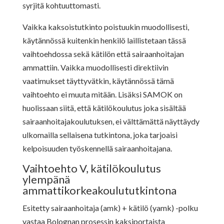
syrjitä kohtuuttomasti.
Vaikka kaksoistutkinto poistuukin muodollisesti,
käytännössä kuitenkin henkilö laillistetaan tässä
vaihtoehdossa sekä kätilön että sairaanhoitajan
ammattiin. Vaikka muodollisesti direktiivin
vaatimukset täyttyvätkin, käytännössä tämä
vaihtoehto ei muuta mitään. Lisäksi SAMOK on
huolissaan siitä, että kätilökoulutus joka sisältää
sairaanhoitajakoulutuksen, ei välttämättä näyttäydy
ulkomailla sellaisena tutkintona, joka tarjoaisi
kelpoisuuden työskennellä sairaanhoitajana.
Vaihtoehto V, kätilökoulutus
ylempänä
ammattikorkeakoulututkintona
Esitetty sairaanhoitaja (amk) + kätilö (yamk) -polku
vastaa Bolognan prosessin kaksiportaista