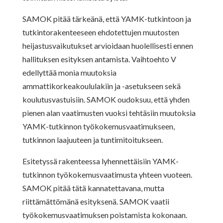
SAMOK pitää tärkeänä, että YAMK-tutkintoon ja
tutkintorakenteeseen ehdotettujen muutosten
heijastusvaikutukset arvioidaan huolellisesti ennen
hallituksen esityksen antamista. Vaihtoehto V
edellyttää monia muutoksia
ammattikorkeakoululakiin ja -asetukseen sekä
koulutusvastuisiin. SAMOK oudoksuu, että yhden
pienen alan vaatimusten vuoksi tehtäsiin muutoksia
YAMK-tutkinnon työkokemusvaatimukseen,
tutkinnon laajuuteen ja tuntimitoitukseen.
Esitetyssä rakenteessa lyhennettäisiin YAMK-
tutkinnon työkokemusvaatimusta yhteen vuoteen.
SAMOK pitää tätä kannatettavana, mutta
riittämättömänä esityksenä. SAMOK vaatii
työkokemusvaatimuksen poistamista kokonaan.