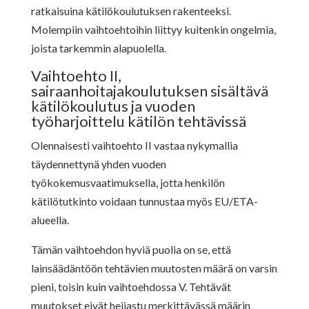
ratkaisuina kätilökoulutuksen rakenteeksi.
Molempiin vaihtoehtoihin liittyy kuitenkin ongelmia,
joista tarkemmin alapuolella.
Vaihtoehto II,
sairaanhoitajakoulutuksen sisältävä
kätilökoulutus ja vuoden
työharjoittelu kätilön tehtävissä
Olennaisesti vaihtoehto II vastaa nykymallia
täydennettynä yhden vuoden
työkokemusvaatimuksella, jotta henkilön
kätilötutkinto voidaan tunnustaa myös EU/ETA-
alueella.
Tämän vaihtoehdon hyviä puolia on se, että
lainsäädäntöön tehtävien muutosten määrä on varsin
pieni, toisin kuin vaihtoehdossa V. Tehtävät
muutokset eivät heijastu merkittävässä määrin