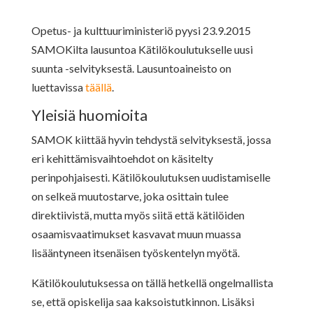
Opetus- ja kulttuuriministeriö pyysi 23.9.2015
SAMOKilta lausuntoa Kätilökoulutukselle uusi
suunta -selvityksestä. Lausuntoaineisto on
luettavissa
täällä
.
Yleisiä huomioita
SAMOK kiittää hyvin tehdystä selvityksestä, jossa
eri kehittämisvaihtoehdot on käsitelty
perinpohjaisesti. Kätilökoulutuksen uudistamiselle
on selkeä muutostarve, joka osittain tulee
direktiivistä, mutta myös siitä että kätilöiden
osaamisvaatimukset kasvavat muun muassa
lisääntyneen itsenäisen työskentelyn myötä.
Kätilökoulutuksessa on tällä hetkellä ongelmallista
se, että opiskelija saa kaksoistutkinnon. Lisäksi