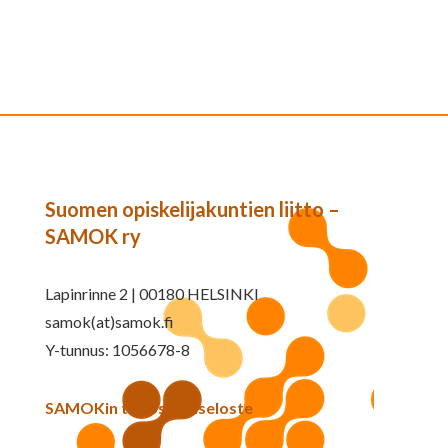
Suomen opiskelijakuntien liitto –
SAMOK ry
Lapinrinne 2 | 00180 HELSINKI
samok(at)samok.fi
Y-tunnus: 1056678-8
SAMOKin tietosuojaseloste