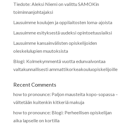
Tiedote: Aleksi Niemi on valittu SAMOKin
toiminnanjohtajaksi
Lausuimme koulujen ja oppilaitosten loma-ajoista
Lausuimme esityksestä uudeksi opintoetuuslaiksi
Lausuimme kansainvälisten opiskelijoiden
oleskelulupien muutoksista
Blogi: Kolmekymmentä vuotta edunvalvontaa
valtakunnallisesti ammattikorkeakouluopiskelijoille
Recent Comments
how to pronounce
:
Paljon mausteita kopo-sopassa –
vältetään kuitenkin kitkeriä makuja
how to pronounce
:
Blogi: Perheellisen opiskelijan
aika lapselle on kortilla