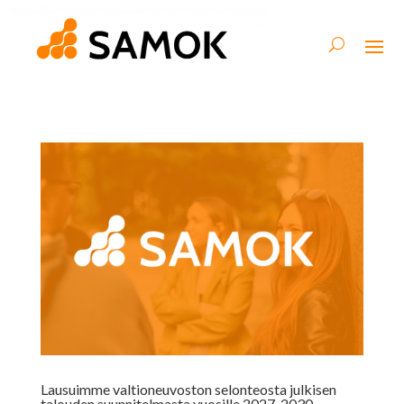
Lausuimme valtioneuvoston selonteosta julkisen
talouden suunnitelmasta vuosille 2027-2030