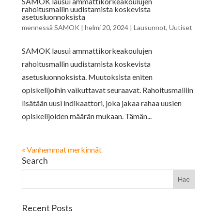
SAMOK lausui ammattikorkeakoulujen
rahoitusmallin uudistamista koskevista
asetusluonnoksista
mennessä
SAMOK
|
helmi 20, 2024
|
Lausunnot
,
Uutiset
SAMOK lausui ammattikorkeakoulujen
rahoitusmallin uudistamista koskevista
asetusluonnoksista. Muutoksista eniten
opiskelijoihin vaikuttavat seuraavat. Rahoitusmalliin
lisätään uusi indikaattori, joka jakaa rahaa uusien
opiskelijoiden määrän mukaan. Tämän...
« Vanhemmat merkinnät
Search
Recent Posts