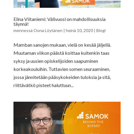
Elina Viitaniemi: Välivuosi on mahdollisuuksia
täynnä!
mennessä
Oona Löytänen
|
heinä 10, 2020
|
Blogi
Mamban sanojen mukaan, vielä on kesää jäljellä.
Muutaman viikon päästä koittaa kuitenkin taas
syksy ja uusien opiskelijoiden saapuminen
korkeakouluihin. Tuttavien somen seuraaminen,
jossa jännitetään pääsykokeiden tuloksia ja sitä,
riittävätkö pisteet haluttuun...