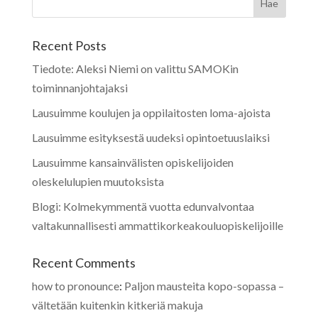
Recent Posts
Tiedote: Aleksi Niemi on valittu SAMOKin
toiminnanjohtajaksi
Lausuimme koulujen ja oppilaitosten loma-ajoista
Lausuimme esityksestä uudeksi opintoetuuslaiksi
Lausuimme kansainvälisten opiskelijoiden
oleskelulupien muutoksista
Blogi: Kolmekymmentä vuotta edunvalvontaa
valtakunnallisesti ammattikorkeakouluopiskelijoille
Recent Comments
how to pronounce
:
Paljon mausteita kopo-sopassa –
vältetään kuitenkin kitkeriä makuja