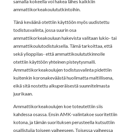
samalla kokeella voi hakea lähes kaikkiin
ammattikorkeakoulututkintoihin.
Tänä keväänä otettiin käyttöön myös uudistettu
todistusvalinta, jossa suurin osa
ammattikorkeakouluun hakevista valitaan lukio- tai
ammattikoulutodistuksella. Tämä tarkoittaa, että
sekä ylioppilas- että ammattikoulututkinnolle
otettiin käyttöön yhteinen pisteytysmalli.
Ammattikorkeakoulujen todistusvalinta pidettiin
kuitenkin koronakeväästä huolimatta maltillisena,
eikä sitä nostettu alkuperäisestä suunnitelmasta
juurikaan.
Ammattikorkeakoulujen koe toteutettiin siis
kahdessa osassa. Ensin AMK-valintakoe suoritettiin
kotona, ja tämän suorituksen perusteella kutsuttiin
osallistujia toiseen vaiheeseen. Toisessa vaiheessa