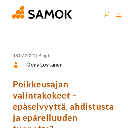
18.07.2020
|
Blogi
Oona Löytänen

Poikkeusajan
valintakokeet –
epäselvyyttä, ahdistusta
ja epäreiluuden