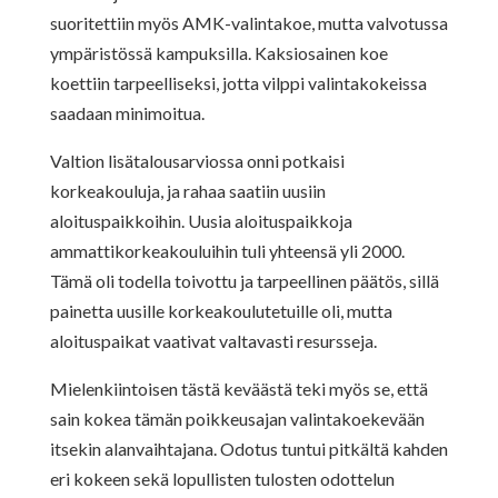
suoritettiin myös AMK-valintakoe, mutta valvotussa
ympäristössä kampuksilla. Kaksiosainen koe
koettiin tarpeelliseksi, jotta vilppi valintakokeissa
saadaan minimoitua.
Valtion lisätalousarviossa onni potkaisi
korkeakouluja, ja rahaa saatiin uusiin
aloituspaikkoihin. Uusia aloituspaikkoja
ammattikorkeakouluihin tuli yhteensä yli 2000.
Tämä oli todella toivottu ja tarpeellinen päätös, sillä
painetta uusille korkeakoulutetuille oli, mutta
aloituspaikat vaativat valtavasti resursseja.
Mielenkiintoisen tästä keväästä teki myös se, että
sain kokea tämän poikkeusajan valintakoekevään
itsekin alanvaihtajana. Odotus tuntui pitkältä kahden
eri kokeen sekä lopullisten tulosten odottelun