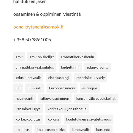
hallituksen jäsen
osaaminen & oppiminen, viestintä
oona.loytanen@samok.fi
+358 50 389 1005
amk
amk-opiskelijat
ammattikorkeakoulu
ammattikorkeakoulutus
budjettiriihi
edunvalvonta
eduskuntavaalit
ehdokasblogi
etäopiskelukysely
EU
EU-vaalit
Euroopan unioni
eurooppa
hyvinvointi
jatkuva oppiminen
kansainväliset opiskelijat
kansainvälisyys
korkeakoulujen rahoitus
korkeakoulutus
korona
koulutuksen saavutettavuus
koulutus
koulutuspolitiikka
kuntavaalit
lausunto