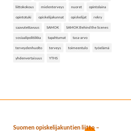
liittokokous
mielenterveys
nuoret
opintolaina
opintotuki
opiskelijakunnat
opiskelijat
rekry
saavutettavuus
SAMOK
SAMOK Behind the Scenes
sosiaalipolitiikka
tapahtumat
tasa-arvo
terveydenhuolto
terveys
toimeentulo
työelämä
yhdenvertaisuus
YTHS
Suomen opiskelijakuntien liitto –