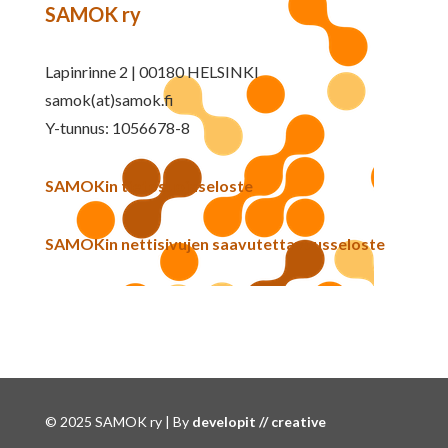
SAMOK ry
Lapinrinne 2 | 00180 HELSINKI
samok(at)samok.fi
Y-tunnus: 1056678-8
SAMOKin tietosuojaseloste
SAMOKin nettisivujen saavutettavuusseloste
© 2025 SAMOK ry | By
developit // creative