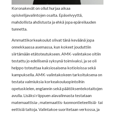
Koronakevät on ollut hurjaa aikaa
opiskelijavalintojen osalta. Epäselvyyttä,
mahdollista ahdistusta ja ehkä jopa epäreiluuden
tunnetta.
Ammattikorkeakoulut olivat tänä keväänä jopa
onnekkaassa asemassa, kun kokeet jouduttiin
siirtämään etätoteutukseen. AMK-valintakoe oltiin
testattu jo edellisenä syksynä toimivaksi, ja se oli
helppo toteuttaa kaksiosaisena kotioloissa sekä
kampuksella. AMK-valintakokeen tarkoituksena on
testata valmiuksia korkeakouluopintoihin
opetuskielen, englannin sekä päätöksentekotaitojen
avulla. Lisäksi riippuen alavalinnasta testataan
matemaattisia-, matemaattis-luonnontieteellisiä- tai
eettisiä taitoja. Valintakoe suoritetaan verkossa, ja