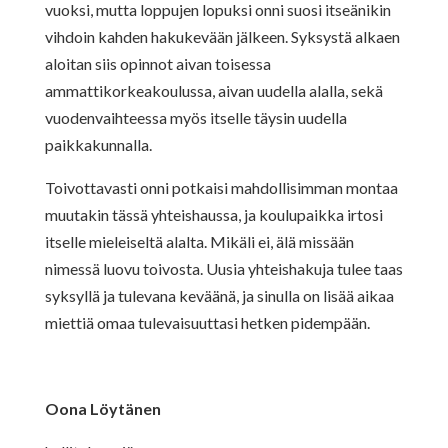
vuoksi, mutta loppujen lopuksi onni suosi itseänikin
vihdoin kahden hakukevään jälkeen. Syksystä alkaen
aloitan siis opinnot aivan toisessa
ammattikorkeakoulussa, aivan uudella alalla, sekä
vuodenvaihteessa myös itselle täysin uudella
paikkakunnalla.
Toivottavasti onni potkaisi mahdollisimman montaa
muutakin tässä yhteishaussa, ja koulupaikka irtosi
itselle mieleiseltä alalta. Mikäli ei, älä missään
nimessä luovu toivosta. Uusia yhteishakuja tulee taas
syksyllä ja tulevana keväänä, ja sinulla on lisää aikaa
miettiä omaa tulevaisuuttasi hetken pidempään.
Oona Löytänen