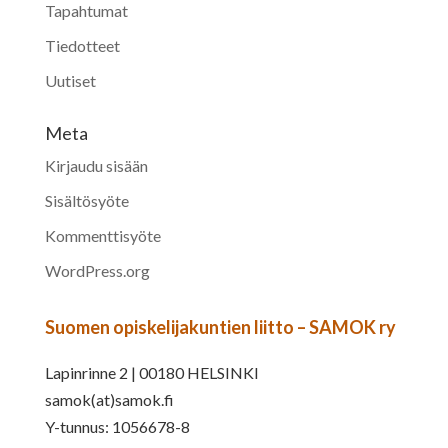
Tapahtumat
Tiedotteet
Uutiset
Meta
Kirjaudu sisään
Sisältösyöte
Kommenttisyöte
WordPress.org
Suomen opiskelijakuntien liitto – SAMOK ry
Lapinrinne 2 | 00180 HELSINKI
samok(at)samok.fi
Y-tunnus: 1056678-8