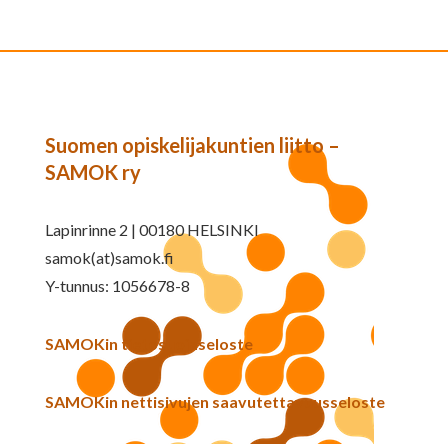
Suomen opiskelijakuntien liitto –
SAMOK ry
Lapinrinne 2 | 00180 HELSINKI
samok(at)samok.fi
Y-tunnus: 1056678-8
SAMOKin tietosuojaseloste
SAMOKin nettisivujen saavutettavuusseloste