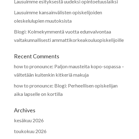
Lausuimme esityksestä uudeksi opintoetuuslaiksi
Lausuimme kansainvälisten opiskelijoiden
oleskelulupien muutoksista
Blogi: Kolmekymmentä vuotta edunvalvontaa
valtakunnallisesti ammattikorkeakouluopiskelijoille
Recent Comments
how to pronounce
:
Paljon mausteita kopo-sopassa –
vältetään kuitenkin kitkeriä makuja
how to pronounce
:
Blogi: Perheellisen opiskelijan
aika lapselle on kortilla
Archives
kesäkuu 2026
toukokuu 2026