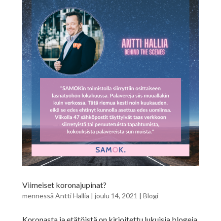
Viimeiset koronajupinat?
mennessä
Antti Hallia
|
joulu 14, 2021
|
Blogi
Koronasta ja etätöistä on kirjoitettu lukuisia blogeja