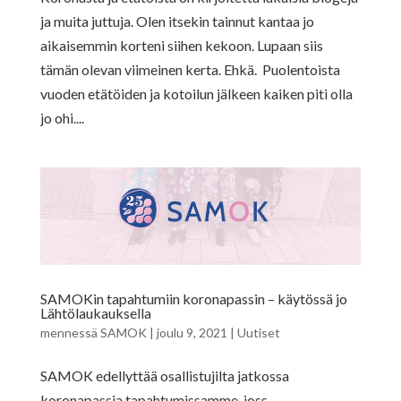
ja muita juttuja. Olen itsekin tainnut kantaa jo
aikaisemmin korteni siihen kekoon. Lupaan siis
tämän olevan viimeinen kerta. Ehkä. Puolentoista
vuoden etätöiden ja kotoilun jälkeen kaiken piti olla
jo ohi....
SAMOKin tapahtumiin koronapassin – käytössä jo
Lähtölaukauksella
mennessä
SAMOK
|
joulu 9, 2021
|
Uutiset
SAMOK edellyttää osallistujilta jatkossa
koronapassia tapahtumissamme, joss