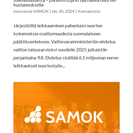
kustannuksella
mennessä
SAMOK
|
elo 30, 2024
|
Kannanotot
Järjestöiltä leikkaaminen pahentaisi nuorten
kokemuksia osattomuudesta suomalaiseen
päätöksentekoon. Valtiovarainministeriön ehdotus
valtion talousarvioksi vuodelle 2025 julkaistiin
perjantaina 9.8. Ehdotus sisältää 6,5 miljoonan euron
leikkaukset nuorisotyön...