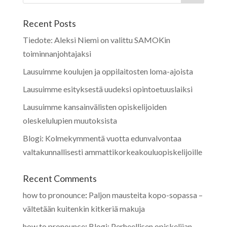
Recent Posts
Tiedote: Aleksi Niemi on valittu SAMOKin
toiminnanjohtajaksi
Lausuimme koulujen ja oppilaitosten loma-ajoista
Lausuimme esityksestä uudeksi opintoetuuslaiksi
Lausuimme kansainvälisten opiskelijoiden
oleskelulupien muutoksista
Blogi: Kolmekymmentä vuotta edunvalvontaa
valtakunnallisesti ammattikorkeakouluopiskelijoille
Recent Comments
how to pronounce
:
Paljon mausteita kopo-sopassa –
vältetään kuitenkin kitkeriä makuja
how to pronounce
:
Blogi: Perheellisen opiskelijan