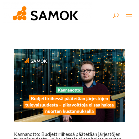
Kannanotto: Budjettiriihessä päätetään järjestöjen
tulevaisuudesta – pikavoittoja ei saa hakea nuorten