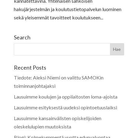
kannatettavina. Yhtenäisen sähköisen
hakujärjestelmän ja koulutustietopalvelun luominen
sekä yleisemmät tavoitteet koulutukseen...
Search
Recent Posts
Tiedote: Aleksi Niemi on valittu SAMOKin
toiminnanjohtajaksi
Lausuimme koulujen ja oppilaitosten loma-ajoista
Lausuimme esityksestä uudeksi opintoetuuslaiksi
Lausuimme kansainvälisten opiskelijoiden
oleskelulupien muutoksista
Blogi: Kolmekymmentä vuotta edunvalvontaa