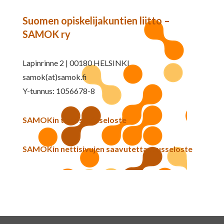
Suomen opiskelijakuntien liitto –
SAMOK ry
Lapinrinne 2 | 00180 HELSINKI
samok(at)samok.fi
Y-tunnus: 1056678-8
SAMOKin tietosuojaseloste
SAMOKin nettisivujen saavutettavuusseloste