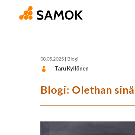
08.05.2025
|
Blogi
Taru Kyllönen

Blogi: Olethan sin