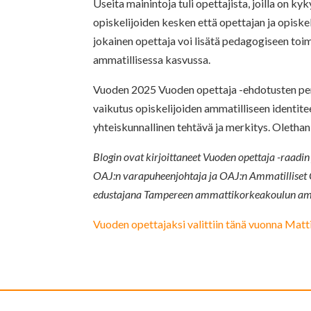
Useita mainintoja tuli opettajista, joilla on kyk
opiskelijoiden kesken että opettajan ja opiskel
jokainen opettaja voi lisätä pedagogiseen toim
ammatillisessa kasvussa.
Vuoden 2025 Vuoden opettaja -ehdotusten perust
vaikutus opiskelijoiden ammatilliseen identitee
yhteiskunnallinen tehtävä ja merkitys. Olethan
Blogin ovat kirjoittaneet Vuoden opettaja -raadi
OAJ:n varapuheenjohtaja ja OAJ:n Ammatilliset
edustajana Tampereen ammattikorkeakoulun amm
Vuoden opettajaksi valittiin tänä vuonna Mat