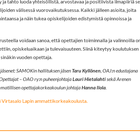
y ja tahto luoda yhteisöllistä, arvostavaa ja positiivista ilmapiiriä s
ijoiden välisessä vuorovaikutuksessa. Kaikki jälleen asioita, joita
intaansa ja näin tukea opiskelijoiden edistymistä opinnoissa ja
eella voidaan sanoa, että opettajien toiminnalla ja valinnoilla on
ttiin, opiskeluaikaan ja tulevaisuuteen. Siinä kiteytyy koulutuksen
 sinäkin vuoden opettaja.
n jäsenet: SAMOKin hallituksen jäsen
Taru Kyllönen
, OAJ:n edustajana
 Opettajat – OAO ry:n puheenjohtaja
Lauri Hietalahti
sekä Arenen
atillisen opettajakorkeakoulun johtaja
Hanna Ilola
.
ti Virtasalo Lapin ammattikorkeakoulusta.