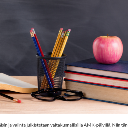
ja valinta julkistetaan valtakunnallisilla AMK-päivillä. Niin tän