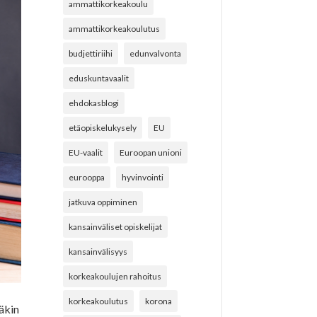
ammattikorkeakoulu
ammattikorkeakoulutus
budjettiriihi
edunvalvonta
eduskuntavaalit
ehdokasblogi
etäopiskelukysely
EU
EU-vaalit
Euroopan unioni
eurooppa
hyvinvointi
jatkuva oppiminen
kansainväliset opiskelijat
kansainvälisyys
korkeakoulujen rahoitus
korkeakoulutus
korona
äkin