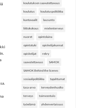
koulutuksen saavutettavuus
iä
koulutus
koulutuspolitiikka
kuntavaalit
lausunto
liittokokous
mielenterveys
nuoret
opintolaina
opintotuki
opiskelijakunnat
ikki
in.
opiskelijat
rekry
a
saavutettavuus
SAMOK
SAMOK Behind the Scenes
sosiaalipolitiikka
tapahtumat
ssa.
tasa-arvo
terveydenhuolto
ana
terveys
toimeentulo
työelämä
yhdenvertaisuus