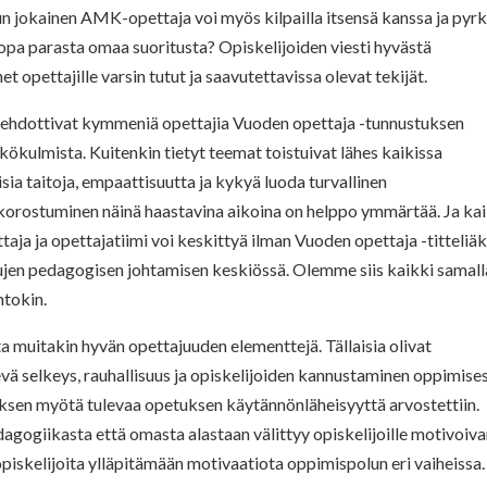
n jokainen AMK-opettaja voi myös kilpailla itsensä kanssa ja pyrk
opa parasta omaa suoritusta? Opiskelijoiden viesti hyvästä
t opettajille varsin tutut ja saavutettavissa olevat tekijät.
 ehdottivat kymmeniä opettajia Vuoden opettaja -tunnustuksen
äkökulmista. Kuitenkin tietyt teemat toistuivat lähes kaikissa
sia taitoja, empaattisuutta ja kykyä luoda turvallinen
 korostuminen näinä haastavina aikoina on helppo ymmärtää. Ja ka
taja ja opettajatiimi voi keskittyä ilman Vuoden opettaja -titteliäk
en pedagogisen johtamisen keskiössä. Olemme siis kaikki samall
htokin.
ita muitakin hyvän opettajuuden elementtejä. Tällaisia olivat
evä selkeys, rauhallisuus ja opiskelijoiden kannustaminen oppimise
en myötä tulevaa opetuksen käytännönläheisyyttä arvostettiin.
agogiikasta että omasta alastaan välittyy opiskelijoille motivoiv
piskelijoita ylläpitämään motivaatiota oppimispolun eri vaiheissa.