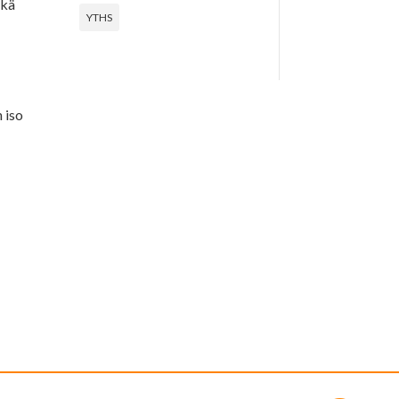
ekä
YTHS
 iso