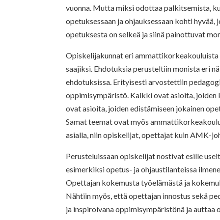
vuonna. Mutta miksi odottaa palkitsemista, ku
opetuksessaan ja ohjauksessaan kohti hyvää, j
opetuksesta on selkeä ja siinä painottuvat mone
Opiskelijakunnat eri ammattikorkeakouluista
saajiksi. Ehdotuksia perusteltiin monista eri n
ehdotuksissa. Erityisesti arvostettiin pedagogi
oppimisympäristö. Kaikki ovat asioita, joiden
ovat asioita, joiden edistämiseen jokainen opet
Samat teemat ovat myös ammattikorkeakouluj
asialla, niin opiskelijat, opettajat kuin AMK-jo
Perusteluissaan opiskelijat nostivat esille use
esimerkiksi opetus- ja ohjaustilanteissa ilmen
Opettajan kokemusta työelämästä ja kokemuks
Nähtiin myös, että opettajan innostus sekä ped
ja inspiroivana oppimisympäristönä ja auttaa o