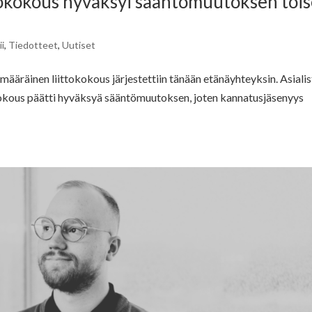
tokokous hyväksyi sääntömuutoksen toi
i
,
Tiedotteet
,
Uutiset
ääräinen liittokokous järjestettiin tänään etänäyhteyksin. Asialis
okokous päätti hyväksyä sääntömuutoksen, joten kannatusjäsenyys