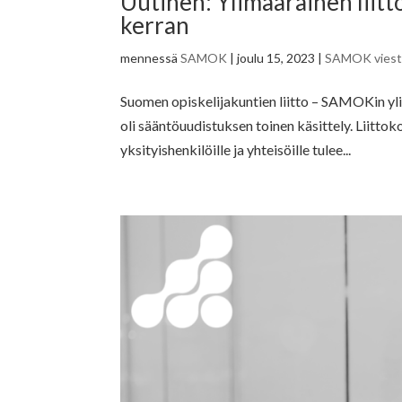
Uutinen: Ylimääräinen liit
kerran
mennessä
SAMOK
|
joulu 15, 2023
|
SAMOK viesti
Suomen opiskelijakuntien liitto – SAMOKin ylim
oli sääntöuudistuksen toinen käsittely. Liitt
yksityishenkilöille ja yhteisöille tulee...