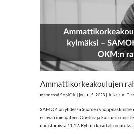
Ammattikorkeakoulujen raho
mennessä
SAMOK
|
joulu 15, 2023
|
Julkaisut
,
Tie
SAMOK on yhdessä Suomen ylioppilaskuntien li
eriävän mielipiteen Opetus-ja kulttuuriminist
uudistamista 11.12. Ryhmä käsitteli muutoksia.