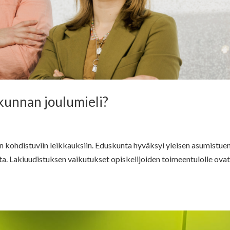
kunnan joulumieli?
kohdistuviin leikkauksiin. Eduskunta hyväksyi yleisen asumistue
ta. Lakiuudistuksen vaikutukset opiskelijoiden toimeentulolle ova