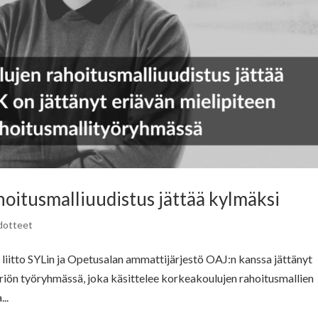
itusmalliuudistus jättää kylmäksi
dotteet
itto SYLin ja Opetusalan ammattijärjestö OAJ:n kanssa jättänyt
eriön työryhmässä, joka käsittelee korkeakoulujen rahoitusmallien
..