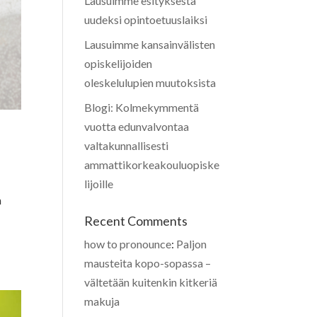
Lausuimme esityksestä
uudeksi opintoetuuslaiksi
Lausuimme kansainvälisten
opiskelijoiden
oleskelulupien muutoksista
Blogi: Kolmekymmentä
vuotta edunvalvontaa
valtakunnallisesti
ammattikorkeakouluopiske
lijoille
n
t
Recent Comments
how to pronounce
:
Paljon
mausteita kopo-sopassa –
vältetään kuitenkin kitkeriä
makuja