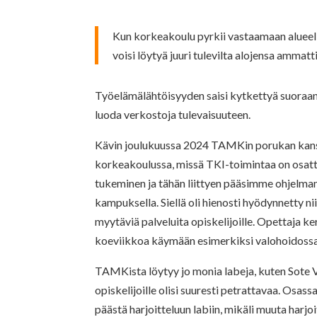
Kun korkeakoulu pyrkii vastaamaan alueellis
voisi löytyä juuri tulevilta alojensa ammattil
Työelämälähtöisyyden saisi kytkettyä suoraan 
luoda verkostoja tulevaisuuteen.
Kävin joulukuussa 2024 TAMKin porukan kanss
korkeakoulussa, missä TKI-toimintaa on osattu
tukeminen ja tähän liittyen pääsimme ohjel
kampuksella. Siellä oli hienosti hyödynnetty ni
myytäviä palveluita opiskelijoille. Opettaja ke
koeviikkoa käymään esimerkiksi valohoidossa 
TAMKista löytyy jo monia labeja, kuten Sote V
opiskelijoille olisi suuresti petrattavaa. Osass
päästä harjoitteluun labiin, mikäli muuta harjo