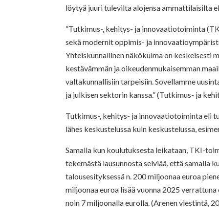
löytyä juuri tulevilta alojensa ammattilaisilta el
”Tutkimus-, kehitys- ja innovaatiotoiminta 
sekä modernit oppimis- ja innovaatioympärist
Yhteiskunnallinen näkökulma on keskeisesti 
kestävämmän ja oikeudenmukaisemman maailman 
valtakunnallisiin tarpeisiin. Sovellamme uusin
ja julkisen sektorin kanssa.” (Tutkimus- ja keh
Tutkimus-, kehitys- ja innovaatiotoiminta eli
lähes keskustelussa kuin keskustelussa, esim
Samalla kun koulutuksesta leikataan, TKI-toim
tekemästä lausunnosta selviää, että samalla 
talousesityksessä n. 200 miljoonaa euroa pie
miljoonaa euroa lisää vuonna 2025 verrattuna 
noin 7 miljoonalla eurolla. (Arenen viestintä, 2