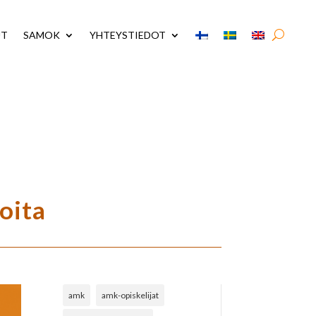
UT
SAMOK
YHTEYSTIEDOT
oita
amk
amk-opiskelijat