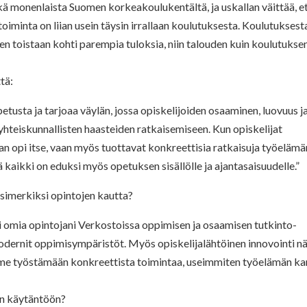
ä monenlaista Suomen korkeakoulukentältä, ja uskallan väittää, e
oiminta on liian usein täysin irrallaan koulutuksesta. Koulutuksest
en toistaan kohti parempia tuloksia, niin talouden kuin koulutukse
tä:
sta ja tarjoaa väylän, jossa opiskelijoiden osaaminen, luovuus j
 yhteiskunnallisten haasteiden ratkaisemiseen. Kun opiskelijat
aan opi itse, vaan myös tuottavat konkreettisia ratkaisuja työelämä
kaikki on eduksi myös opetuksen sisällölle ja ajantasaisuudelle.”
esimerkiksi opintojen kautta?
i omia opintojani Verkostoissa oppimisen ja osaamisen tutkinto-
dernit oppimisympäristöt. Myös opiskelijalähtöinen innovointi n
me työstämään konkreettista toimintaa, useimmiten työelämän ka
an käytäntöön?