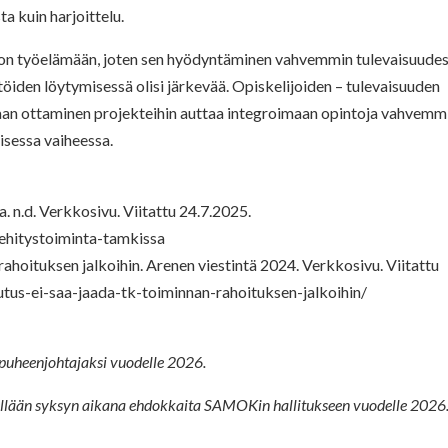
a kuin harjoittelu.
n työelämään, joten sen hyödyntäminen vahvemmin tulevaisuude
töiden löytymisessä olisi järkevää. Opiskelijoiden – tulevaisuuden
kaan ottaminen projekteihin auttaa integroimaan opintoja vahvemm
isessa vaiheessa.
 n.d. Verkkosivu. Viitattu 24.7.2025.
kehitystoiminta-tamkissa
hoituksen jalkoihin. Arenen viestintä 2024. Verkkosivu. Viitattu
lutus-ei-saa-jaada-tk-toiminnan-rahoituksen-jalkoihin/
puheenjohtajaksi vuodelle 2026.
tellään syksyn aikana ehdokkaita SAMOKin hallitukseen vuodelle 2026