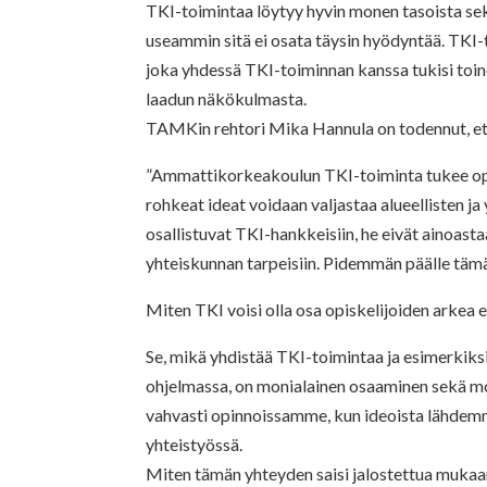
TKI-toimintaa löytyy hyvin monen tasoista sek
useammin sitä ei osata täysin hyödyntää. TKI-t
joka yhdessä TKI-toiminnan kanssa tukisi toin
laadun näkökulmasta.
TAMKin rehtori Mika Hannula on todennut, et
”Ammattikorkeakoulun TKI-toiminta tukee opetu
rohkeat ideat voidaan valjastaa alueellisten ja
osallistuvat TKI-hankkeisiin, he eivät ainoast
yhteiskunnan tarpeisiin. Pidemmän päälle tämä 
Miten TKI voisi olla osa opiskelijoiden arkea 
Se, mikä yhdistää TKI-toimintaa ja esimerkiks
ohjelmassa, on monialainen osaaminen sekä mo
vahvasti opinnoissamme, kun ideoista lähdem
yhteistyössä.
Miten tämän yhteyden saisi jalostettua muka