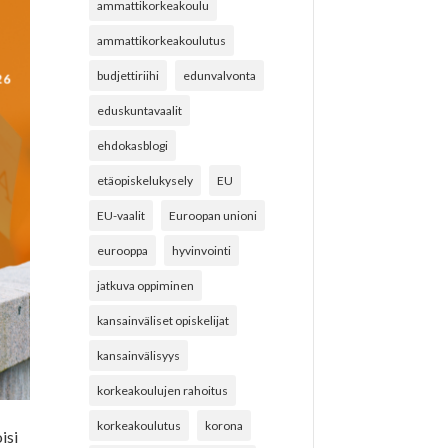
ammattikorkeakoulu
ammattikorkeakoulutus
budjettiriihi
edunvalvonta
eduskuntavaalit
ehdokasblogi
etäopiskelukysely
EU
EU-vaalit
Euroopan unioni
eurooppa
hyvinvointi
jatkuva oppiminen
kansainväliset opiskelijat
kansainvälisyys
korkeakoulujen rahoitus
korkeakoulutus
korona
isi