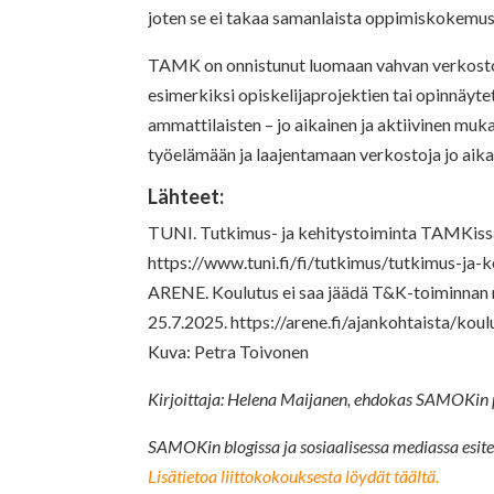
joten se ei takaa samanlaista oppimiskokemust
TAMK on onnistunut luomaan vahvan verkosto
esimerkiksi opiskelijaprojektien tai opinnäyte
ammattilaisten – jo aikainen ja aktiivinen mu
työelämään ja laajentamaan verkostoja jo aika
Lähteet:
TUNI. Tutkimus- ja kehitystoiminta TAMKissa.
https://www.tuni.fi/fi/tutkimus/tutkimus-ja-
ARENE. Koulutus ei saa jäädä T&K-toiminnan ra
25.7.2025. https://arene.fi/ajankohtaista/kou
Kuva: Petra Toivonen
Kirjoittaja: Helena Maijanen, ehdokas SAMOKin 
SAMOKin blogissa ja sosiaalisessa mediassa esi
Lisätietoa liittokokouksesta löydät täältä.