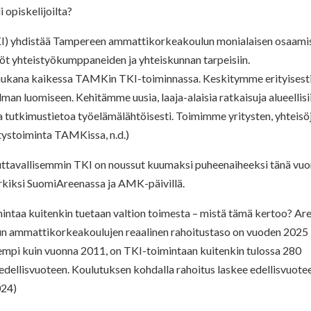
i opiskelijoilta?
(TKI) yhdistää Tampereen ammattikorkeakoulun monialaisen osaami
öt yhteistyökumppaneiden ja yhteiskunnan tarpeisiin.
mukana kaikessa TAMKin TKI-toiminnassa. Keskitymme erityisest
luomiseen. Kehitämme uusia, laaja-alaisia ratkaisuja alueellisii
ta tutkimustietoa työelämälähtöisesti. Toimimme yritysten, yhteisö
itystoiminta TAMKissa, n.d.)
 tuttavallisemmin TKI on noussut kuumaksi puheenaiheeksi tänä vu
erkiksi SuomiAreenassa ja AMK-päivillä.
intaa kuitenkin tuetaan valtion toimesta – mistä tämä kertoo? Ar
kun ammattikorkeakoulujen reaalinen rahoitustaso on vuoden 2025
nempi kuin vuonna 2011, on TKI-toimintaan kuitenkin tulossa 280
edellisvuoteen. Koulutuksen kohdalla rahoitus laskee edellisvuote
024)