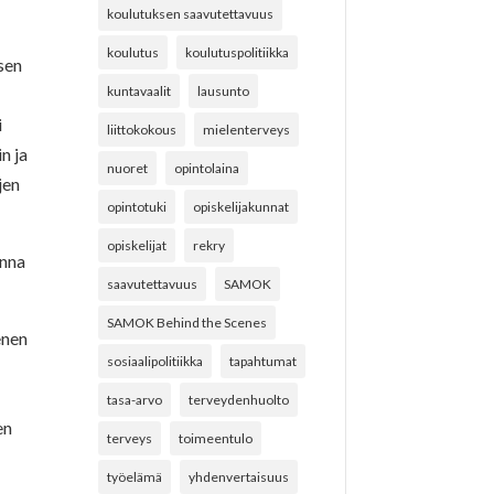
koulutuksen saavutettavuus
koulutus
koulutuspolitiikka
sen
kuntavaalit
lausunto
i
liittokokous
mielenterveys
n ja
nuoret
opintolaina
jen
opintotuki
opiskelijakunnat
opiskelijat
rekry
onna
saavutettavuus
SAMOK
SAMOK Behind the Scenes
enen
sosiaalipolitiikka
tapahtumat
tasa-arvo
terveydenhuolto
en
terveys
toimeentulo
työelämä
yhdenvertaisuus