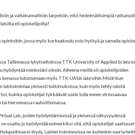
iin ja valtakunnallisiin tarpeisiin, eikö hedelmällisimpiä ratkaisui
aisilta eli opiskelijoilta?
opintoihin, jossa myös korkeakoulu voisi hyötyä ja samalla opiske
a Tallinnassa lyhytvaihdossa TTK University of Applied Sciences
 hyödyntää mielestäni oikein. Aiheena meillä oli opiskelijoiden
man lomassa tutustumaan myös TTK UASin labroihin Mõdrikun
in labtoimintaa yleisesti tutkimuksissa, kuin myös tehty näistä
rtoi, kuinka opiskelijat tykkäävät usein tulla ennen stressaavaa
tai hieronnassa rauhoittumassa.
irtual Lab, joiden hyödyntämisessä ja yleisessä näkyvyydessä
a on osattu jo hyödyntää esimerkiksi sitä, että opiskelijat saattavat
ittelupaikkaa ei löydy. Labien toiminnoissa on kuitenkin suuria heitt