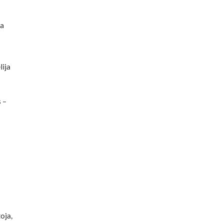
ta
lija
 –
oja,