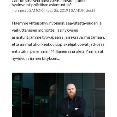
Oletko sinä seuraava AMK-opiskelijoiden
hyvinvointipolitiikan asiantuntija?
mennessä
SAMOK
|
kesä 25, 2019
|
SAMOK viestii
Haemme yhteisöhyvinvoinnin, saavutettavuuden ja
vaikuttamisen moniottelijaa nykyisen
asiantuntijamme työvapaan sijaiseksi varmistamaan,
että ammattikorkeakouluopiskelijat voivat jatkossa
entistäkin paremmin! Millainen sinä olet? Ymmärrät
hyvinvoinnin merkityksen...