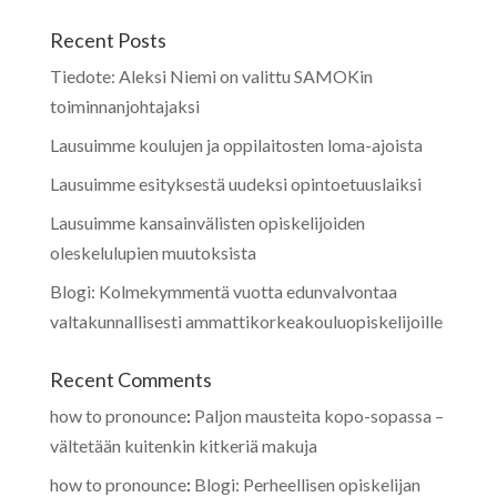
Recent Posts
Tiedote: Aleksi Niemi on valittu SAMOKin
toiminnanjohtajaksi
Lausuimme koulujen ja oppilaitosten loma-ajoista
Lausuimme esityksestä uudeksi opintoetuuslaiksi
Lausuimme kansainvälisten opiskelijoiden
oleskelulupien muutoksista
Blogi: Kolmekymmentä vuotta edunvalvontaa
valtakunnallisesti ammattikorkeakouluopiskelijoille
Recent Comments
how to pronounce
:
Paljon mausteita kopo-sopassa –
vältetään kuitenkin kitkeriä makuja
how to pronounce
:
Blogi: Perheellisen opiskelijan