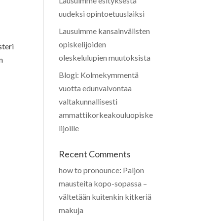
Lausuimme esityksestä
uudeksi opintoetuuslaiksi
Lausuimme kansainvälisten
opiskelijoiden
steri
oleskelulupien muutoksista
n
Blogi: Kolmekymmentä
vuotta edunvalvontaa
valtakunnallisesti
ammattikorkeakouluopiske
lijoille
Recent Comments
how to pronounce
:
Paljon
mausteita kopo-sopassa –
vältetään kuitenkin kitkeriä
makuja