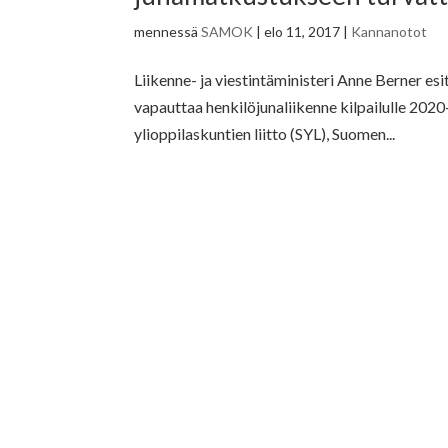
mennessä
SAMOK
|
elo 11, 2017
|
Kannanotot
Liikenne- ja viestintäministeri Anne Berner esi
vapauttaa henkilöjunaliikenne kilpailulle 202
ylioppilaskuntien liitto (SYL), Suomen...