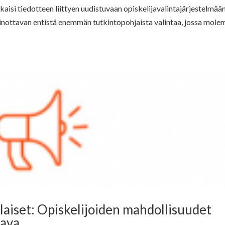
lkaisi tiedotteen liittyen uudistuvaan opiskelijavalintajärjestelmään
nottavan entistä enemmän tutkintopohjaista valintaa, jossa mole
laiset: Opiskelijoiden mahdollisuudet
tava