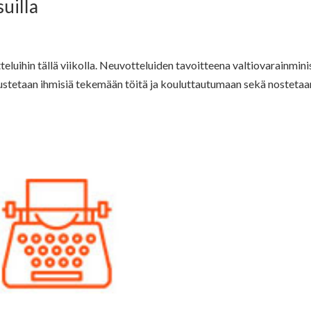
suilla
eluihin tällä viikolla. Neuvotteluiden tavoitteena valtiovarainmini
ustetaan ihmisiä tekemään töitä ja kouluttautumaan sekä nostetaa