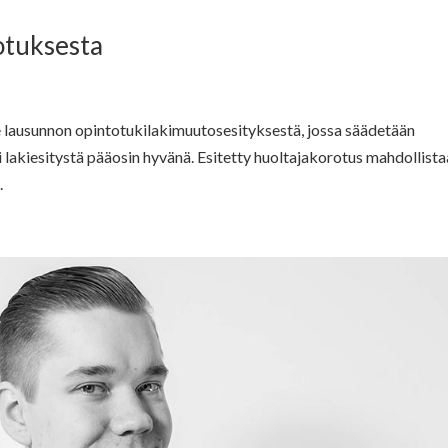
otuksesta
e lausunnon opintotukilakimuutosesityksestä, jossa säädetään
lakiesitystä pääosin hyvänä. Esitetty huoltajakorotus mahdollista
.