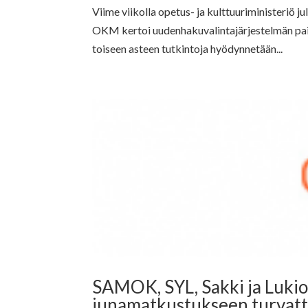
Viime viikolla opetus- ja kulttuuriministeriö ju
OKM kertoi uudenhakuvalintajärjestelmän pai
toiseen asteen tutkintoja hyödynnetään...
SAMOK, SYL, Sakki ja Lukio
junamatkustukseen turvat