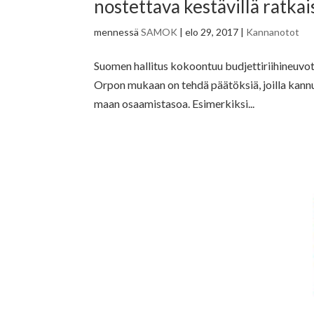
nostettava kestävillä ratkai
mennessä
SAMOK
|
elo 29, 2017
|
Kannanotot
Suomen hallitus kokoontuu budjettiriihineuvott
Orpon mukaan on tehdä päätöksiä, joilla kann
maan osaamistasoa. Esimerkiksi...